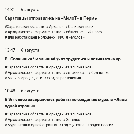
14:31
6 августа
Саратовцы отправились на «МолоТ» в Пермь
#Саратовская область
# Аркадак
# Сельская новь
# Аркадакское информагентство
# общественный проект
# для работающей молодежи ПФО
# «МолоТ»
13:47
6 августа
В „Солнышке“ малышей учат трудиться и познавать мир
#Саратовская область
# Аркадак
# Сельская новь
# Аркадакское информагентство
# детский сад
# Солнышко
# мини-огород
# дети
# уход за растениями
10:48
6 августа
В Энгельсе завершились работы по созданию мурала «Лица
одной страны»
#Саратовская область
# Аркадак
# Сельская новь
# Аркадакское информагентство
# Энгельс
# мурал «Лица одной страны»
# Год единства народов России