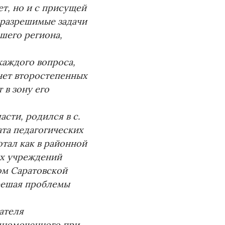
т, но и с присущей
еразрешимые задачи
ашего региона,
каждого вопроса,
нет второстепенных
 в зону его
сти, родился в с.
та педагогических
отал как в районной
ых учреждений
ом Саратовской
 решая проблемы
ателя