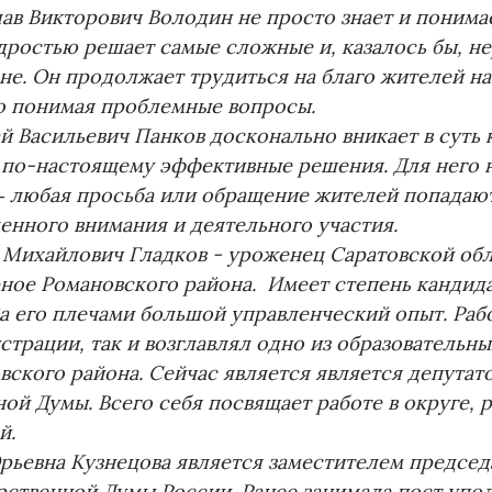
ав Викторович Володин не просто знает и понимае
дростью решает самые сложные и, казалось бы, н
оне. Он продолжает трудиться на благо жителей н
о понимая проблемные вопросы.
й Васильевич Панков досконально вникает в суть 
 по-настоящему эффективные решения. Для него 
— любая просьба или обращение жителей попадают
енного внимания и деятельного участия.
 Михайлович Гладков - уроженец Саратовской обла
ное Романовского района. Имеет степень кандида
За его плечами большой управленческий опыт. Раб
страции, так и возглавлял одно из образовательн
вского района. Сейчас является является депутат
ной Думы. Всего себя посвящает работе в округе,
й.
рьевна Кузнецова является заместителем председ