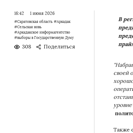
16:42
1 июня 2026
В ре
#Саратовская область
#Аркадак
пред
#Сельская новь
#Аркадакское информагентство
пред
#выборы в Государственную Думу
прайм
308
Поделиться
"Набра
своей 
хорошо
операт
отстаи
уровне
полит
Также 