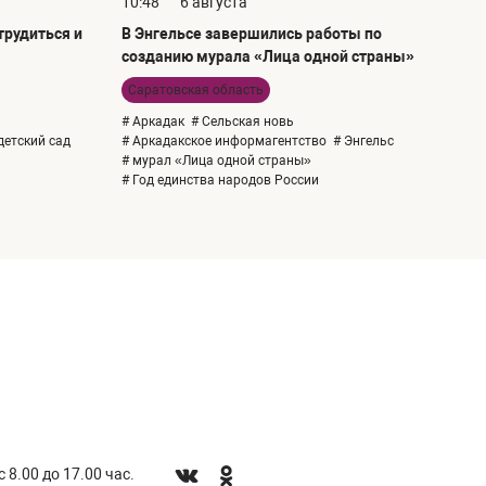
10:48
6 августа
рудиться и
В Энгельсе завершились работы по
созданию мурала «Лица одной страны»
Саратовская область
# Аркадак
# Сельская новь
детский сад
# Аркадакское информагентство
# Энгельс
# мурал «Лица одной страны»
# Год единства народов России
 8.00 до 17.00 час.