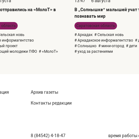
вгуста
13:47
6 августа
отправились на «МолоТ» в
В „Солнышке“ малышей учат т
познавать мир
 область
Саратовская область
Сельская новь
# Аркадак
# Сельская новь
е информагентство
# Аркадакское информагентство
# 
ый проект
# Солнышко
# мини-огород
# дети
ающей молодежи ПФО
# «МолоТ»
# уход за растениями
ация
Архив газеты
Контакты редакции
8 (84542) 4-18-47
время работы с