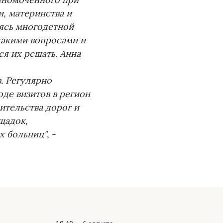
лномоченного при
, материнства и
яясь многодетной
какими вопросами и
я их решать. Анна
. Регулярно
оде визитов в регион
ительства дорог и
щадок,
х больниц"
, -