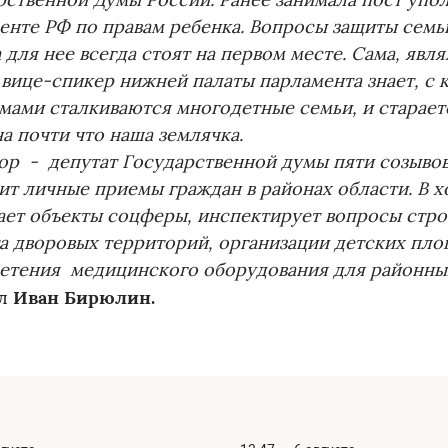
рственной Думы России. Ранее занимала пост упо
енте РФ по правам ребенка. Вопросы защиты семьи
 для нее всегда стоят на первом месте. Сама, явл
 вице-спикер нижней палаты парламента знает, с 
мами сталкиваются многодетные семьи, и стараетс
а почти что наша землячка.
ор - депутат Государственной думы пяти созывов
ит личные приемы граждан в районах области. В х
ет объекты соцферы, инспектирует вопросы стро
а дворовых территорий, организации детских пло
етения медицинского оборудования для районны
Иван Бирюлин.
ил