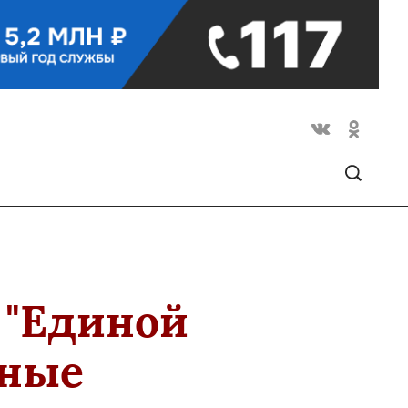
 "Единой
ьные