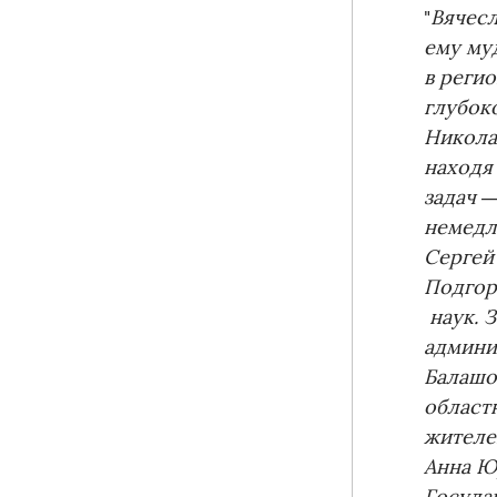
"
Вячесл
ему му
в реги
глубок
Никола
находя
задач 
немедл
Сергей
Подгор
наук. 
админи
Балашо
област
жителе
Анна Ю