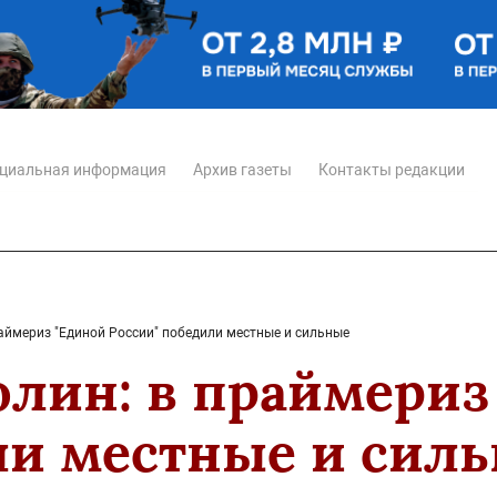
циальная информация
Архив газеты
Контакты редакции
аймериз "Единой России" победили местные и сильные
лин: в праймериз
ли местные и сил