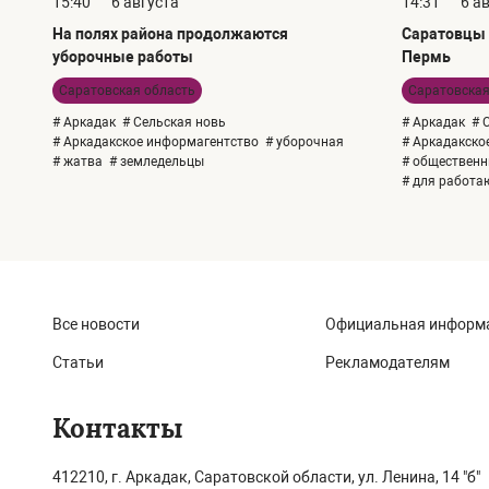
15:40
6 августа
14:31
6 а
На полях района продолжаются
Саратовцы 
уборочные работы
Пермь
Саратовская область
Саратовская
# Аркадак
# Сельская новь
# Аркадак
# 
# Аркадакское информагентство
# уборочная
# Аркадакско
# жатва
# земледельцы
# общественн
# для работ
Все новости
Официальная информ
Статьи
Рекламодателям
Контакты
412210, г. Аркадак, Саратовской области, ул. Ленина, 14 "б"