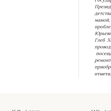
Госуда
Презид
детства
мамой,
пробле
Юрьевн
Глеб Х
провод
посеща
ремонт
приобр
отмет