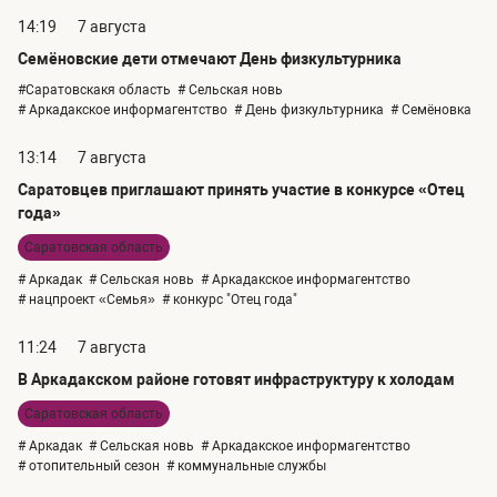
14:19
7 августа
Семёновские дети отмечают День физкультурника
#Саратовскакя область
# Сельская новь
# Аркадакское информагентство
# День физкультурника
# Семёновка
13:14
7 августа
Саратовцев приглашают принять участие в конкурсе «Отец
года»
Саратовская область
# Аркадак
# Сельская новь
# Аркадакское информагентство
# нацпроект «Семья»
# конкурс "Отец года"
11:24
7 августа
В Аркадакском районе готовят инфраструктуру к холодам
Саратовская область
# Аркадак
# Сельская новь
# Аркадакское информагентство
# отопительный сезон
# коммунальные службы