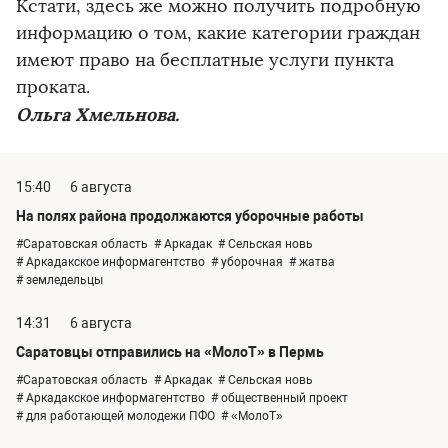
Кстати, здесь же можно получить подробную
информацию о том, какие категории граждан
имеют право на бесплатные услуги пункта
проката.
Ольга Хмельнова.
15:40
6 августа
На полях района продолжаются уборочные работы
#Саратовская область
# Аркадак
# Сельская новь
# Аркадакское информагентство
# уборочная
# жатва
# земледельцы
14:31
6 августа
Саратовцы отправились на «МолоТ» в Пермь
#Саратовская область
# Аркадак
# Сельская новь
# Аркадакское информагентство
# общественный проект
# для работающей молодежи ПФО
# «МолоТ»