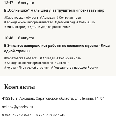
13:47
6 августа
В „Солнышке“ малышей учат трудиться и познавать мир
#Саратовская область
# Аркадак
# Сельская новь
# Аркадакское информагентство
# детский сад
# Солнышко
# мини-огород
# дети
# уход за растениями
10:48
6 августа
В Энгельсе завершились работы по созданию мурала «Лица
одной страны»
#Саратовская область
# Аркадак
# Сельская новь
# Аркадакское информагентство
# Энгельс
# мурал «Лица одной страны»
# Год единства народов России
Контакты
412210, г. Аркадак, Саратовской области, ул. Ленина, 14 "б"
sel-nov@yandex.ru
8 (84542) 4-18-47
8 (84542) 4-11-45