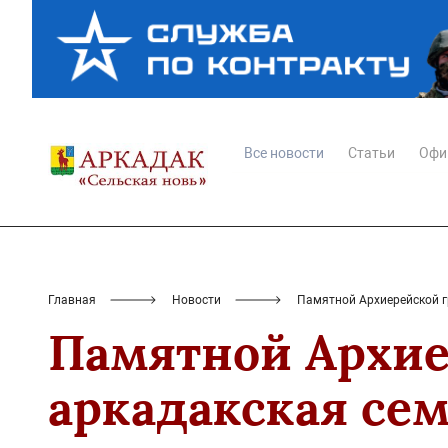
Все новости
Статьи
Офи
Главная
Новости
Памятной Архиерейской г
Памятной Архие
аркадакская се