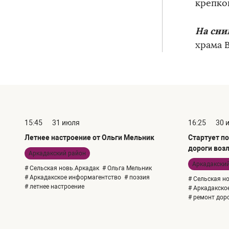
крепко
На сни
храма 
15:45
31 июля
16:25
30 
Летнее настроение от Ольги Мельник
Стартует по
дороги воз
Аркадакский район
Аркадакски
# Сельская новь.Аркадак
# Ольга Мельник
# Аркадакское информагентство
# поэзия
# Сельская н
# летнее настроение
# Аркадакско
# ремонт дор