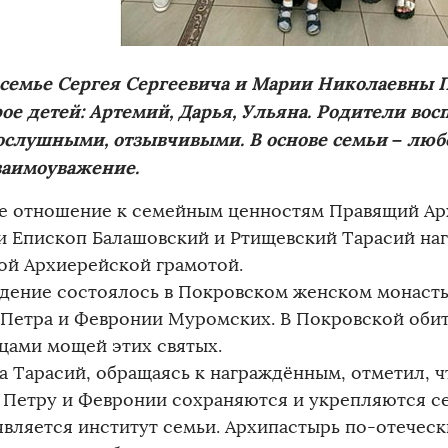
 семье Сергея Сергеевича и Марии Николаевны
рое детей: Артемий, Дарья, Ульяна. Родители во
ослушными, отзывчивыми. В основе семьи – люб
заимоуважение.
ое отношение к семейным ценностям Правящий А
и Епископ Балашовский и Ртищевский Тарасий на
ой Архиерейской грамотой.
дение состоялось в Покровском женском монасты
 Петра и Февронии Муромских. В Покровской обит
ицами мощей этих святых.
а Тарасий, обращаясь к награждённым, отметил, ч
 Петру и Февронии сохраняются и укрепляются се
является институт семьи. Архипастырь по-отечес