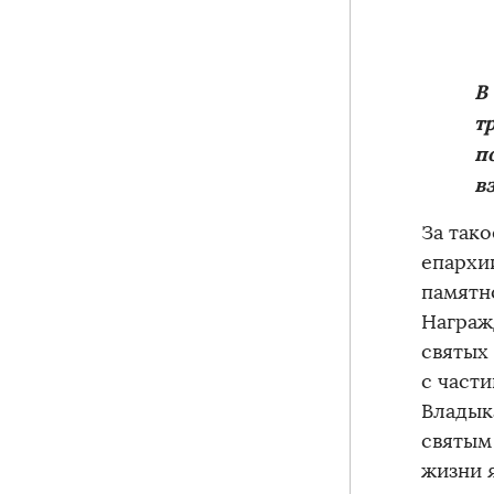
В
т
п
в
За так
епархи
памятн
Награж
святых
с част
Владык
святым
жизни 