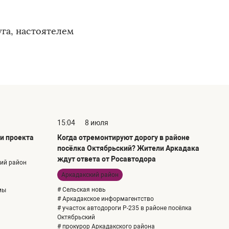
га, настоятелем
15:04
8 июля
и проекта
Когда отремонтируют дорогу в районе
посёлка Октябрьский? Жители Аркадака
ждут ответа от Росавтодора
кий район
Аркадакский район
# Сельская новь
мы
# Аркадакское информагентство
# участок автодороги Р-235 в районе посёлка
Октябрьский
# прокурор Аркадакского района