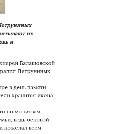
 Петруниных
спитывают их
овь и
рхиерей Балашовской
градил Петруниных
ре в день памяти
ели хранится икона
то по молитвам
мьи, ведь основой
ки пожелал всем