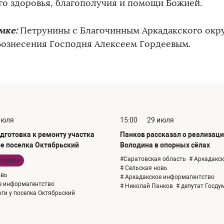
го здоровья, благополучия и помощи Божией.
мке:
Петрунины с Благочинным Аркадакского окру
Вознесения Господня Алексеем Гордеевым.
июля
15:00
29 июля
дготовка к ремонту участка
Панков рассказал о реализаци
ле поселка Октябрьский
Володина в опорных сёлах
#Саратовская область
# Аркадакс
й район
# Сельская новь
овь
# Аркадакское информагентство
е информагентство
# Николай Панков
# депутат Госду
оги у поселка Октябрьский