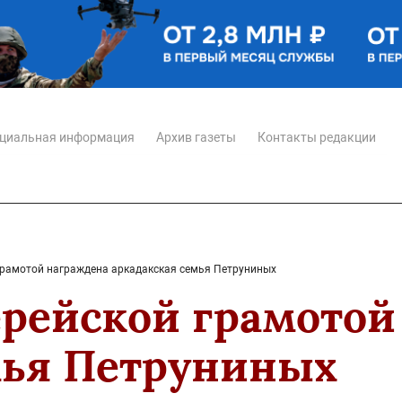
циальная информация
Архив газеты
Контакты редакции
рамотой награждена аркадакская семья Петруниных
рейской грамотой
мья Петруниных