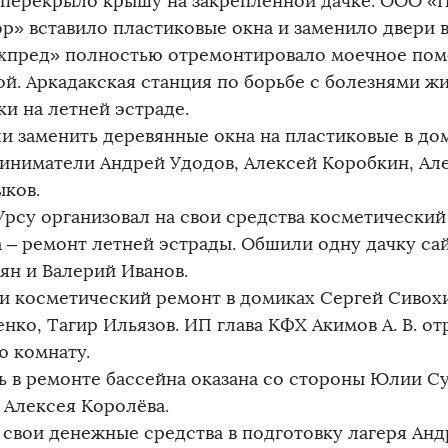
 перекрыло крышу на закреплённой дачке. ООО «
ор» вставило пластиковые окна и заменило двери 
хпред» полностью отремонтировало моечное по
ой. Аркадакская станция по борьбе с болезнями ж
ки на летней эстраде.
и заменить деревянные окна на пластиковые в до
иниматели Андрей Удодов, Алексей Коробкин, Ал
ыков.
Урсу организовал на свои средства косметический
 – ремонт летней эстрады. Обшили одну дачку са
ян и Валерий Иванов.
и косметический ремонт в домиках Сергей Сивох
нко, Тагир Ильязов. ИП глава КФХ Акимов А. В. о
ю комнату.
 в ремонте бассейна оказана со стороны Юлии Су
 Алексея Королёва.
 свои денежные средства в подготовку лагеря Анд