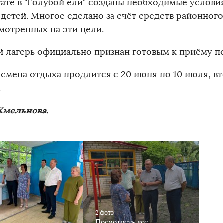
тате в "Голубой ели" созданы необходимые услов
 детей. Многое сделано за счёт средств районног
мотренных на эти цели.
й лагерь официально признан готовым к приёму пе
смена отдыха продлится с 20 июня по 10 июля, вто
.
Хмельнова.
2 фото
Посмотреть все