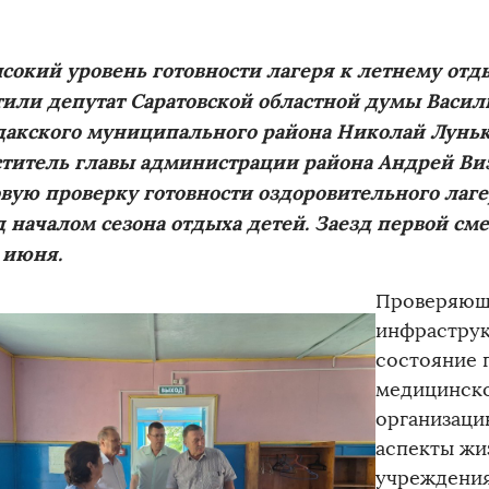
кий уровень готовности лагеря к летнему отды
или депутат Саратовской областной думы Васили
дакского муниципального района Николай Луньк
ститель главы администрации района Андрей Ви
овую проверку готовности
оздоровительного лаге
 началом сезона отдыха детей.
Заезд первой см
 июня.
Проверяющ
инфраструк
состояние 
медицинско
организаци
аспекты жи
учреждения