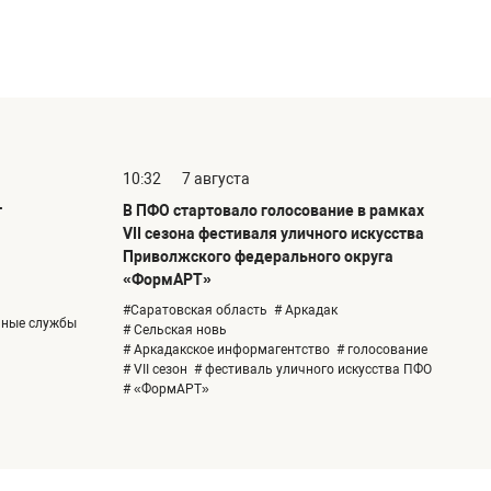
10:32
7 августа
т
В ПФО стартовало голосование в рамках
VII сезона фестиваля уличного искусства
Приволжского федерального округа
«ФормАРТ»
#Саратовская область
# Аркадак
ьные службы
# Сельская новь
# Аркадакское информагентство
# голосование
# VII сезон
# фестиваль уличного искусства ПФО
# «ФормАРТ»