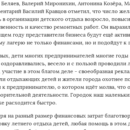
 Беляев, Валерий Миронихин, Антонина Козёра, 
ентарий Василий Кравцов отметил, что число жел
 в организации детского отдыха возросло, повыс
твенность и качество ремонтных работ. Он выразил
щем году представители бизнеса будут ещё актив
му лагерю не только финансами, но и подойдут к 
вых, дети многих предпринимателей многие годы 
, оздоравливались, весело и с пользой проводили 
 участие в этом благом деле - своеобразная рекл
ли отдыхающих детей и жители города охотнее по
н к предпринимателю, о котором идёт молва, что о
ворительной деятельности. Городок наш маленький
ке расходится быстро.
ря на разный размер финансовых затрат благотво
овку летнего отдыха детей, любая помощь в этом д