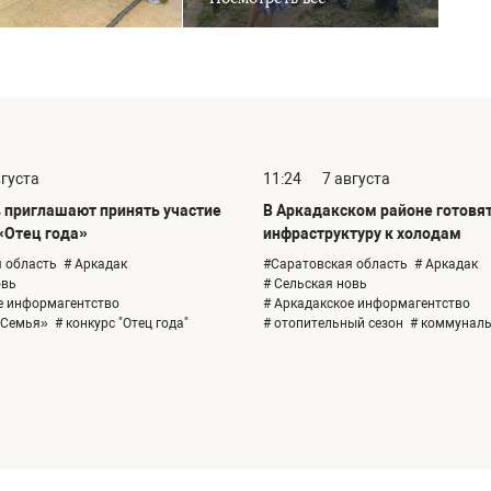
вгуста
11:24
7 августа
 приглашают принять участие
В Аркадакском районе готовя
«Отец года»
инфраструктуру к холодам
 область
# Аркадак
#Саратовская область
# Аркадак
овь
# Сельская новь
е информагентство
# Аркадакское информагентство
«Семья»
# конкурс "Отец года"
# отопительный сезон
# коммунал