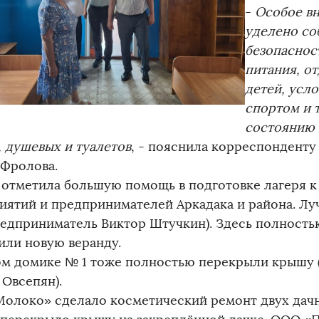
-
Особое в
уделено с
безопаснос
питания, о
детей, усл
спортом и 
состоянию 
, душевых и туалетов
, - пояснила корреспонденту
 Фролова.
 отметила большую помощь в подготовке лагеря к
иятий и предпринимателей Аркадака и района. Лу
редприниматель Виктор Штучкин). Здесь полност
или новую веранду.
ом домике № 1 тоже полностью перекрыли крышу 
 Овсепян).
олоко» сделало косметический ремонт двух дач