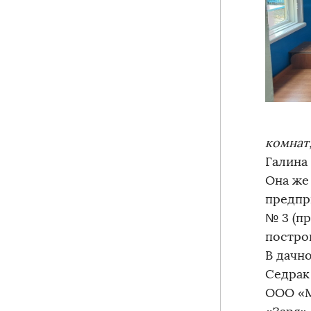
комнат
Галина
Она же
предпр
№ 3 (п
постро
В дачн
Седрак
ООО «М