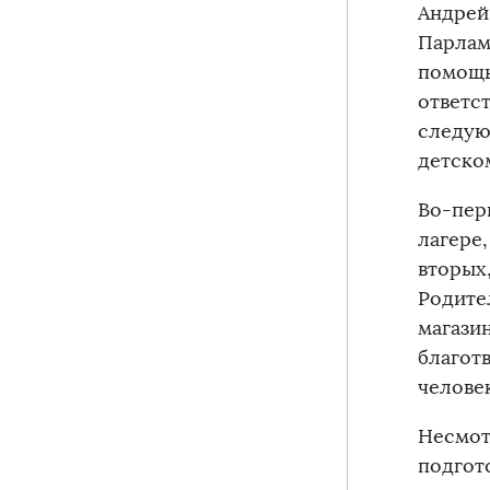
Андрей
Парлам
помощь
ответс
следую
детско
Во-пер
лагере
вторых,
Родите
магази
благот
челове
Несмот
подгот