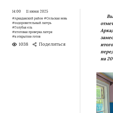
14:00
11 июня 2025
Высо
#Аркадакский район
#Сельская новь
отмет
#оздоровительный лагерь
#Голубая ель
Арка
#итоговая проверка лагеря
заме
#к открытию готов
1038
Поделиться
итог
перед
на 20