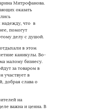
Марина Митрофанова.
ающих оказать
ились
 надежду, что в
нее, помогут
этому делу с душой.
отдыхали в этом
летние каникулы. Во-
ама малому бизнесу.
йдут за товаром в
н участвует в
, добрая слава о
рителей на
еле важна и ценна. В