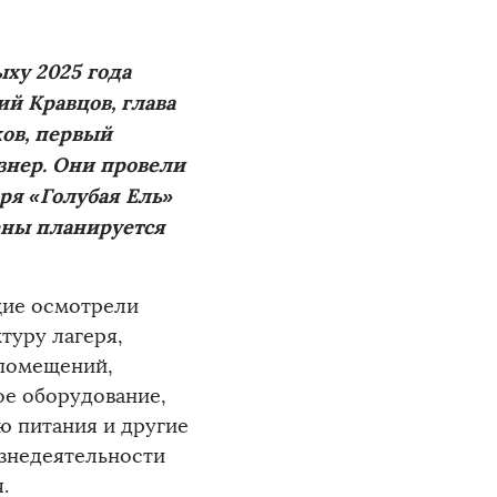
ху 2025 года
й Кравцов, глава
ов, первый
знер.
Они провели
ря «Голубая Ель»
ены планируется
ие осмотрели
туру лагеря,
помещений,
е оборудование,
ю питания и другие
знедеятельности
.