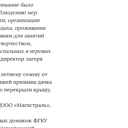
нимание было
облюдению мер
ти, организации
тдыха, проживания
овиям для занятий
творчеством,
спальных и игровых
 директор лагеря
 летнему сезону от
чшей признана дачка
ью перекрыли крышу,
(ООО «Магистраль»,
ных домиков. ФГКУ