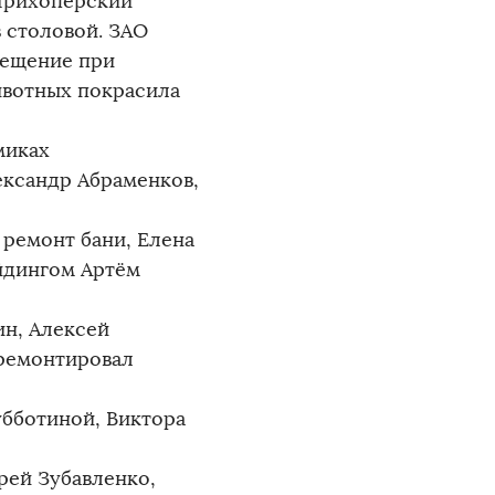
Прихоперский
в столовой. ЗАО
мещение при
ивотных покрасила
миках
ександр Абраменков,
 ремонт бани, Елена
йдингом Артём
ин, Алексей
тремонтировал
бботиной, Виктора
рей Зубавленко,