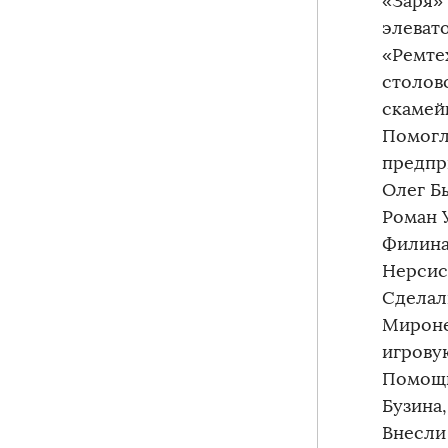
«Заря»
элеват
«Ремте
столов
скамей
Помогл
предпр
Олег Б
Роман 
Филина
Нерсис
Сделал
Мироне
игрову
Помощь
Бузина,
Внесли