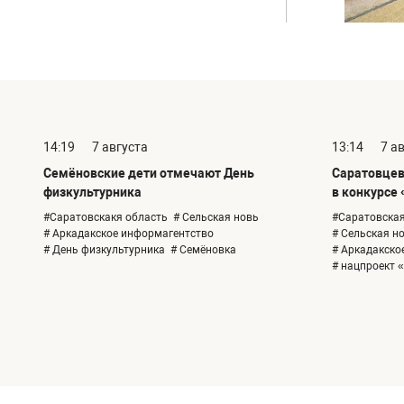
14:19
7 августа
13:14
7 а
Семёновские дети отмечают День
Саратовцев
физкультурника
в конкурсе 
#Саратовскакя область
# Сельская новь
#Саратовская
# Аркадакское информагентство
# Сельская н
# День физкультурника
# Семёновка
# Аркадакско
# нацпроект 