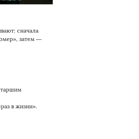
ивают: сначала
номер», затем —
старшим
«раз в жизни».