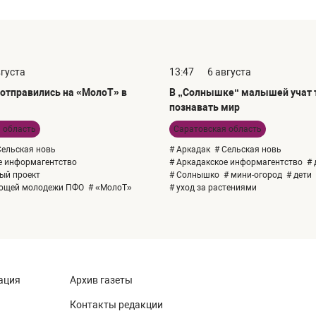
вгуста
13:47
6 августа
отправились на «МолоТ» в
В „Солнышке“ малышей учат т
познавать мир
 область
Саратовская область
Сельская новь
# Аркадак
# Сельская новь
е информагентство
# Аркадакское информагентство
# 
ый проект
# Солнышко
# мини-огород
# дети
ающей молодежи ПФО
# «МолоТ»
# уход за растениями
ация
Архив газеты
Контакты редакции