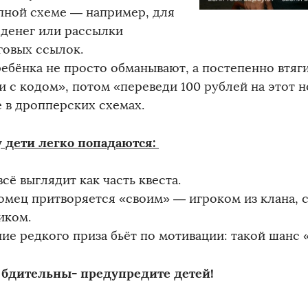
пной схеме — например, для
 денег или рассылки
овых ссылок.
ребёнка не просто обманывают, а постепенно втяг
и с кодом», потом «переведи 100 рублей на этот 
е в дропперских схемах.
 дети легко попадаются:
всё выглядит как часть квеста.
омец притворяется «своим» — игроком из клана, 
иком.
ие редкого приза бьёт по мотивации: такой шанс 
е бдительны- предупредите детей!