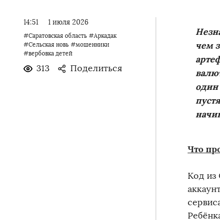
14:51
1 июля 2026
️Незн
#Саратовская область
#Аркадак
чем 
#Сельская новь
#мошенники
#вербовка детей
арте
313
Поделиться
валют
один 
пустя
начин
Что пр
Код из
аккаун
сервис
Ребёнка