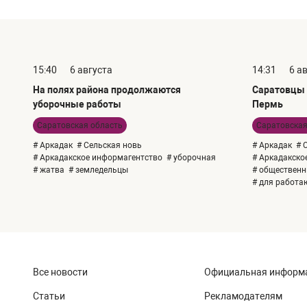
15:40
6 августа
14:31
6 а
На полях района продолжаются
Саратовцы 
уборочные работы
Пермь
Саратовская область
Саратовская
# Аркадак
# Сельская новь
# Аркадак
# 
# Аркадакское информагентство
# уборочная
# Аркадакско
# жатва
# земледельцы
# общественн
# для работ
Все новости
Официальная информ
Статьи
Рекламодателям