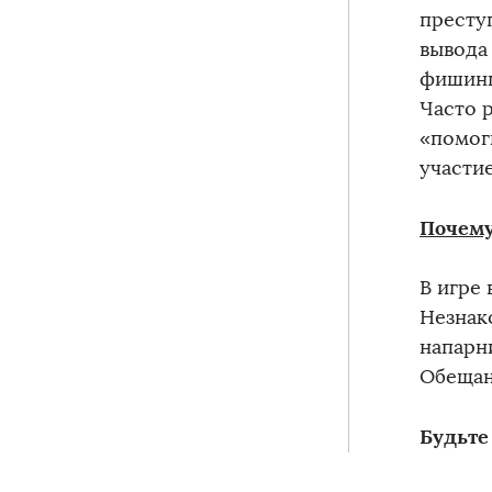
престу
вывода
фишинг
Часто 
«помог
участи
Почему
В игре 
Незнак
напарн
Обещан
️Будьт