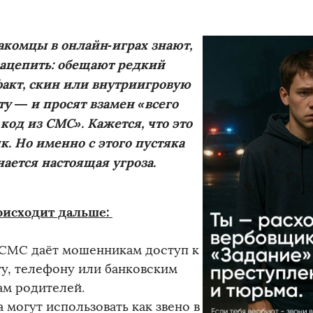
акомцы в онлайн‑играх знают,
зацепить: обещают редкий
факт, скин или внутриигровую
у — и просят взамен «всего
код из СМС». Кажется, что это
к. Но именно с этого пустяка
ается настоящая угроза.
оисходит дальше:
 СМС даёт мошенникам доступ к
ту, телефону или банковским
ам родителей.
 могут использовать как звено в