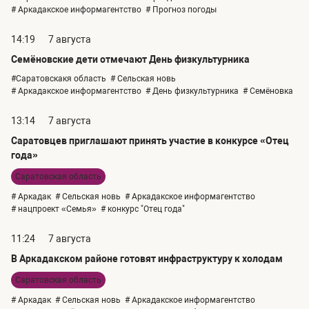
# Аркадакское информагентство
# Прогноз погоды
14:19
7 августа
Семёновские дети отмечают День физкультурника
#Саратовскакя область
# Сельская новь
# Аркадакское информагентство
# День физкультурника
# Семёновка
13:14
7 августа
Саратовцев приглашают принять участие в конкурсе «Отец
года»
Саратовская область
# Аркадак
# Сельская новь
# Аркадакское информагентство
# нацпроект «Семья»
# конкурс "Отец года"
11:24
7 августа
В Аркадакском районе готовят инфраструктуру к холодам
Саратовская область
# Аркадак
# Сельская новь
# Аркадакское информагентство