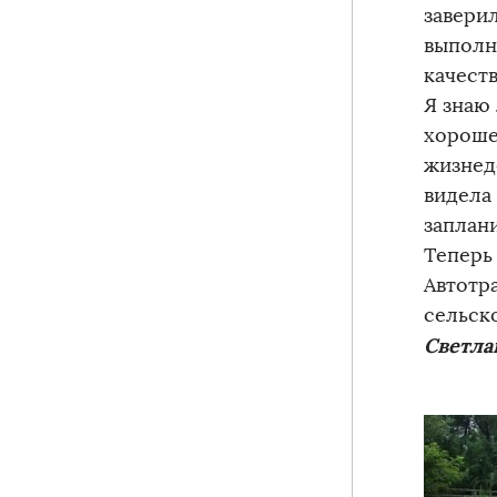
заверил
выполн
качест
Я знаю
хорошег
жизнед
видела
заплани
Теперь
Автотр
сельск
Светла