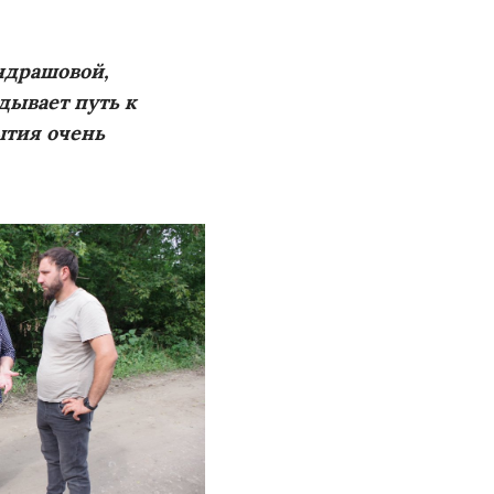
ндрашовой,
дывает путь к
ытия очень