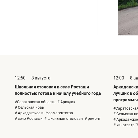
12:50
8 августа
12:00
8 а
Школьная столовая в селе Росташи
Аркадакский
полностью готова к началу учебного года
лучших в о
программы 
#Саратовская область
# Аркадак
# Сельская новь
#Саратовская
# Аркадакское информагентство
# Сельская н
# село Росташи
# школьная столовая
# ремонт
# Аркадакско
# кинотеатр "