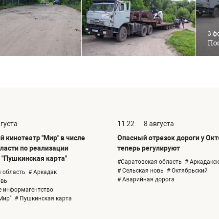
3 ф
Пос
вгуста
11:22
8 августа
 кинотеатр "Мир" в числе
Опасный отрезок дороги у Ок
бласти по реализации
теперь регулируют
"Пушкинская карта"
#Саратовская область
# Аркадакс
# Сельская новь
# Октябрьский
 область
# Аркадак
# Аварийная дорога
овь
е информагентство
Мир"
# Пушкинская карта