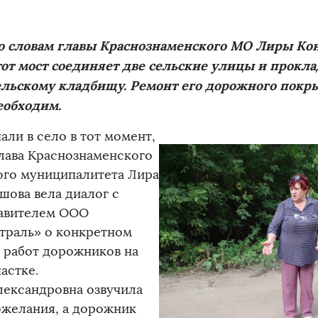
о словам главы Краснознаменского МО Лиры Ко
тот мост соединяет две сельские улицы и прокла
ельскому кладбищу. Ремонт его дорожного покр
еобходим.
али в село в тот момент,
глава Краснознаменского
ого муниципалитета Лира
шова вела диалог с
авителем ООО
траль» о конкретном
 работ дорожников на
астке.
лександровна озвучила
ожелания, а дорожник