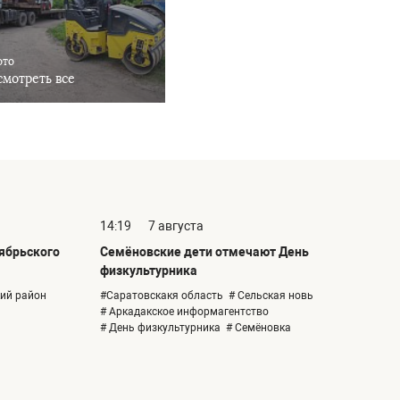
ото
мотреть все
14:19
7 августа
тябрьского
Семёновские дети отмечают День
физкультурника
кий район
#Саратовскакя область
# Сельская новь
# Аркадакское информагентство
# День физкультурника
# Семёновка