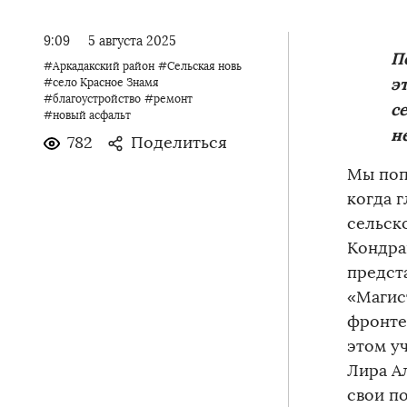
9:09
5 августа 2025
П
#Аркадакский район
#Сельская новь
э
#село Красное Знамя
#благоустройство
#ремонт
с
#новый асфальт
н
782
Поделиться
Мы поп
когда 
сельск
Кондра
предст
«Магис
фронте
этом уч
Лира А
свои п