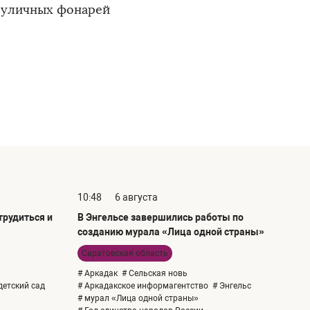
е уличных фонарей
10:48
6 августа
рудиться и
В Энгельсе завершились работы по
созданию мурала «Лица одной страны»
Саратовская область
# Аркадак
# Сельская новь
детский сад
# Аркадакское информагентство
# Энгельс
# мурал «Лица одной страны»