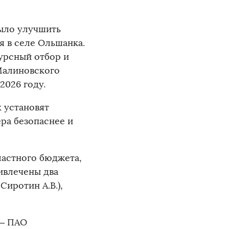
ыло улучшить
 в селе Ольшанка.
урсный отбор и
Малиновского
2026 году.
х установят
ра безопаснее и
ластного бюджета,
ивлечены два
иротин А.В.),
 – ПАО