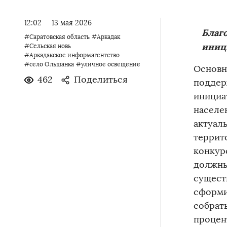
12:02
13 мая 2026
Благ
#Саратовская область
#Аркадак
иниц
#Сельская новь
#Аркадакское информагентство
#село Ольшанка
#уличное освещение
Основн
462
Поделиться
поддер
инициа
населе
актуал
террит
конкур
должны
сущест
сформи
собрат
процен