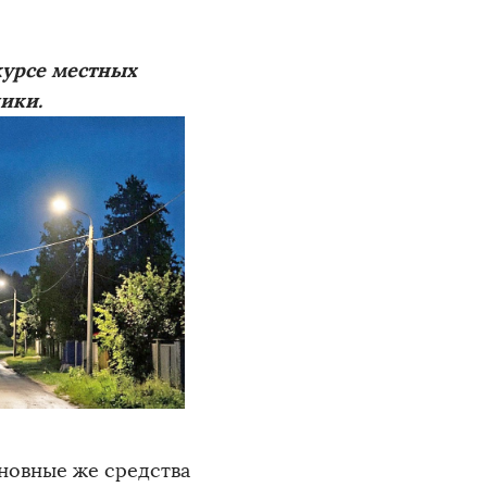
курсе местных
ики.
новные же средства