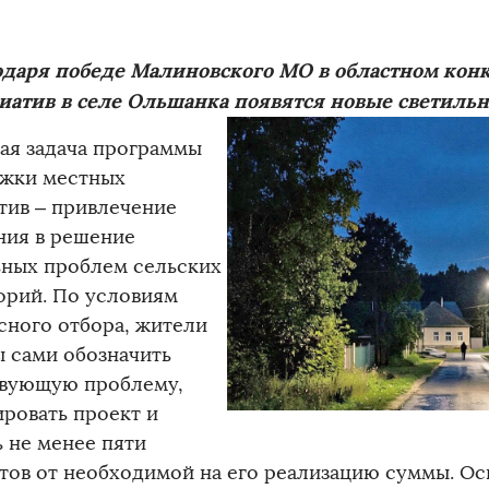
одаря победе Малиновского МО в областном кон
иатив в селе Ольшанка появятся новые светильн
ая задача программы
жки местных
тив – привлечение
ния в решение
ьных проблем сельских
орий. По условиям
сного отбора, жители
 сами обозначить
вующую проблему,
ровать проект и
ь не менее пяти
тов от необходимой на его реализацию суммы. Ос