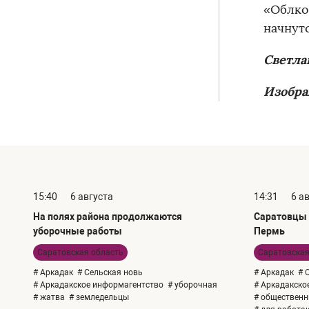
«Облко
начнутс
Светла
Изобра
15:40
6 августа
14:31
6 а
На полях района продолжаются
Саратовцы 
уборочные работы
Пермь
Саратовская область
Саратовская
# Аркадак
# Сельская новь
# Аркадак
# 
# Аркадакское информагентство
# уборочная
# Аркадакско
# жатва
# земледельцы
# общественн