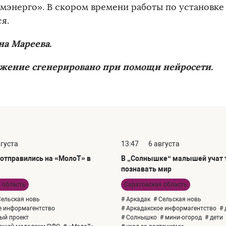
мэнерго». В скором времени работы по установк
я.
на Мареева.
жение сгенерировано при помощи нейросети.
вгуста
13:47
6 августа
отправились на «МолоТ» в
В „Солнышке“ малышей учат т
познавать мир
 область
Саратовская область
Сельская новь
# Аркадак
# Сельская новь
е информагентство
# Аркадакское информагентство
# 
ый проект
# Солнышко
# мини-огород
# дети