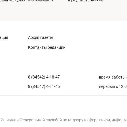
ающей молодежи ПФО
# «МолоТ»
# уход за растениями
ация
Архив газеты
Контакты редакции
8 (84542) 4-18-47
время работы с
8 (84542) 4-11-45
перерыв с 12.0
22г. выдан Федеральной службой по надзору в сфере связи, инфор