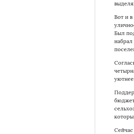
выделяю
Вот и 
улично
Был по
набрал
поселе
Соглас
четырн
уютнее
Поддер
бюджет
сельхо
которы
Сейчас