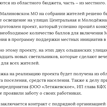
тся из областного бюджета, часть – из местного.
в Малиновском МО на собрании жителей решено б
е освещение на улицах Центральная и Молодёжная
дготовлен проект, который успешно прошёл конк
 необходимое количество баллов для включения 
ния в программу поддержки местных инициатив в 
но этому проекту, на этих двух ольшанских улица
адцать новых светильников, которые сделают вече
 для всех жителей.
жка на реализацию проекта будет получена из об
а поселения, средств населения. Также к делу пр
зпредприятия (ООО «Летяжевское», ИП глава КФХ С
е проявили заботу о своих работниках.
 заключается контракт с подрядной организацией