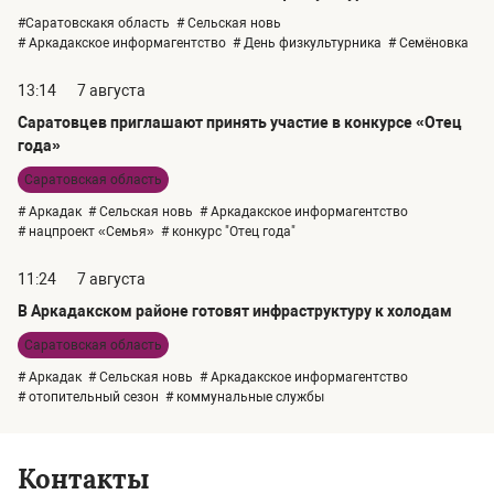
#Саратовскакя область
# Сельская новь
# Аркадакское информагентство
# День физкультурника
# Семёновка
13:14
7 августа
Саратовцев приглашают принять участие в конкурсе «Отец
года»
Саратовская область
# Аркадак
# Сельская новь
# Аркадакское информагентство
# нацпроект «Семья»
# конкурс "Отец года"
11:24
7 августа
В Аркадакском районе готовят инфраструктуру к холодам
Саратовская область
# Аркадак
# Сельская новь
# Аркадакское информагентство
# отопительный сезон
# коммунальные службы
Контакты