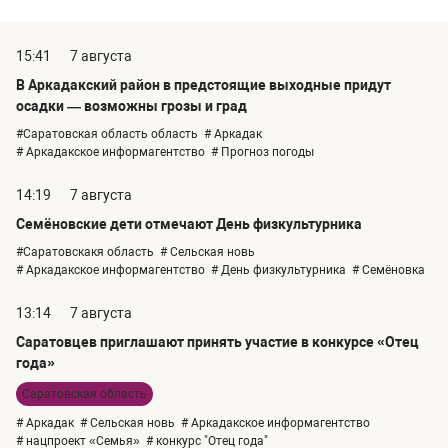
15:41
7 августа
В Аркадакский район в предстоящие выходные придут
осадки — возможны грозы и град
#Саратовская область область
# Аркадак
# Аркадакское информагентство
# Прогноз погоды
14:19
7 августа
Семёновские дети отмечают День физкультурника
#Саратовскакя область
# Сельская новь
# Аркадакское информагентство
# День физкультурника
# Семёновка
13:14
7 августа
Саратовцев приглашают принять участие в конкурсе «Отец
года»
Саратовская область
# Аркадак
# Сельская новь
# Аркадакское информагентство
# нацпроект «Семья»
# конкурс "Отец года"