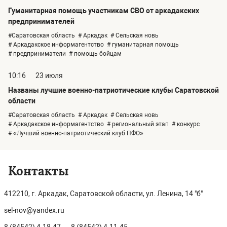
Гуманитарная помощь участникам СВО от аркадакских
предпринимателей
#Саратовская область
# Аркадак
# Сельская новь
# Аркадакское информагентство
# гуманитарная помощь
# предприниматели
# помощь бойцам
10:16
23 июля
Названы лучшие военно-патриотические клубы Саратовской
области
#Саратовская область
# Аркадак
# Сельская новь
# Аркадакское информагентство
# региональный этап
# конкурс
# «Лучший военно-патриотический клуб ПФО»
Контакты
412210, г. Аркадак, Саратовской области, ул. Ленина, 14 "б"
sel-nov@yandex.ru