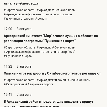
началу учебного года
#Саратовская область
# Аркадак
# Сельская новь
# Аркадакское информагентство
# село Росташи
# школьная столовая
# ремонт
12:00
8 августа
Аркадакский кинотеатр "Мир" в числе лучших в области по
реализации программы "Пушкинская карта"
#Саратовская область
# Аркадак
# Сельская новь
# Аркадакское информагентство
# кинотеатр "Мир"
# Пушкинская карта
11:22
8 августа
Опасный отрезок дороги у Октябрьского теперь регулируют
#Саратовская область
# Аркадакский район
# Сельская новь
# Октябрьский
# Аварийная дорога
15:41
7 августа
В Аркадакский район в предстоящие выходные придут
осадки — возможны грозы и град