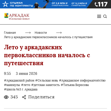
Главная
Новости
Лето у аркадакских первоклассников началось с путешествия
Лето у аркадакских
первоклассников началось с
путешествия
9:55
3 июня 2026
#Аркадакский район
#Сельская новь
#Аркадакское информагентство
#каникулы
#лето
#детская занятость
#Татьяна Борисова
#школа №3 г. Аркадака
345
Поделиться