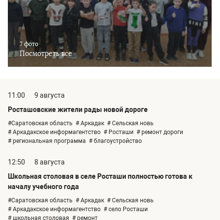
7 фото
Посмотреть все
11:00
9 августа
Росташовские жители рады новой дороге
#Саратовская область
# Аркадак
# Сельская новь
# Аркадакское информагентство
# Росташи
# ремонт дороги
# региональная программа
# благоустройство
12:50
8 августа
Школьная столовая в селе Росташи полностью готова к
началу учебного года
#Саратовская область
# Аркадак
# Сельская новь
# Аркадакское информагентство
# село Росташи
# школьная столовая
# ремонт