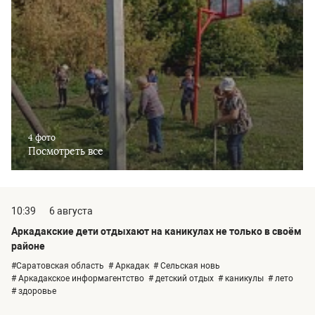
4 фото
Посмотреть все
10:39
6 августа
Аркадакские дети отдыхают на каникулах не только в своём
районе
#Саратовская область
# Аркадак
# Сельская новь
# Аркадакское информагентство
# детский отдых
# каникулы
# лето
# здоровье