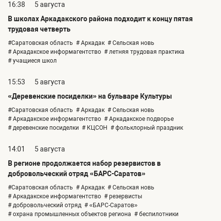
16:38
5 августа
В школах Аркадакского района подходит к концу пятая
трудовая четверть
#Саратовская область
# Аркадак
# Сельская новь
# Аркадакское информагентство
# летняя трудовая практика
# учащиеся школ
15:53
5 августа
«Деревенские посиделки» на бульваре Культуры
#Саратовская область
# Аркадак
# Сельская новь
# Аркадакское информагентство
# Аркадакское подворье
# деревенские посиделки
# КЦСОН
# фольклорный праздник
14:01
5 августа
В регионе продолжается набор резервистов в
добровольческий отряд «БАРС-Саратов»
#Саратовская область
# Аркадак
# Сельская новь
# Аркадакское информагентство
# резервисты
# добровольческий отряд
# «БАРС-Саратов»
# охрана промышленных объектов региона
# беспилотники