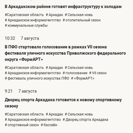
В Аркадакском районе готовят инфраструктуру к холодам
#Саратовская область
# Аркадак
# Сельская новь
# Аркадакское информагентство
# отопительный сезон
# коммунальные службы
10:32
7 августа
В ПФО стартовало голосование в рамках VII сезона
фестиваля уличного искусства Приволжского федерального
округа «ФормАРТ»
#Саратовская область
# Аркадак
# Сельская новь
# Аркадакское информагентство
# голосование
# VII сезон
# фестиваль уличного искусства ПФО
# «ФормАРТ»
9:21
7 августа
Дворец спорта Аркадака готовится к новому спортивному
сезону
#Саратовская область
# Аркадак
# Сельская новь
# Аркадакское информагентство
# Дворец спорта Аркадака
# спортивный сезон
# бассейн