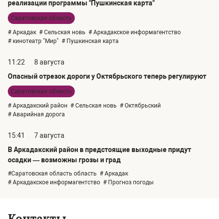
реализации программы "Пушкинская карта"
Саратовская область
# Аркадак
# Сельская новь
# Аркадакское информагентство
# кинотеатр "Мир"
# Пушкинская карта
11:22
8 августа
Опасный отрезок дороги у Октябрьского теперь регулируют
Саратовская область
# Аркадакский район
# Сельская новь
# Октябрьский
# Аварийная дорога
15:41
7 августа
В Аркадакский район в предстоящие выходные придут
осадки — возможны грозы и град
#Саратовская область область
# Аркадак
# Аркадакское информагентство
# Прогноз погоды
Контакты