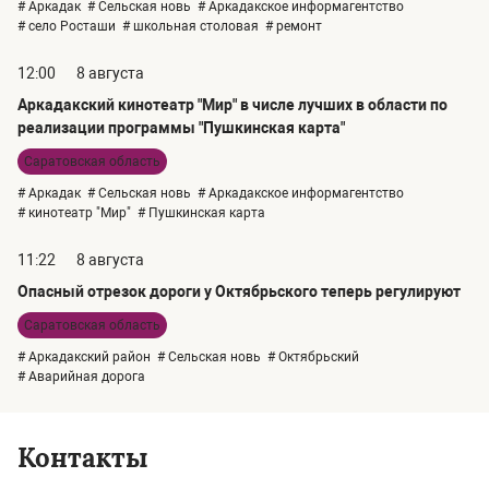
# Аркадак
# Сельская новь
# Аркадакское информагентство
# село Росташи
# школьная столовая
# ремонт
12:00
8 августа
Аркадакский кинотеатр "Мир" в числе лучших в области по
реализации программы "Пушкинская карта"
Саратовская область
# Аркадак
# Сельская новь
# Аркадакское информагентство
# кинотеатр "Мир"
# Пушкинская карта
11:22
8 августа
Опасный отрезок дороги у Октябрьского теперь регулируют
Саратовская область
# Аркадакский район
# Сельская новь
# Октябрьский
# Аварийная дорога
Контакты