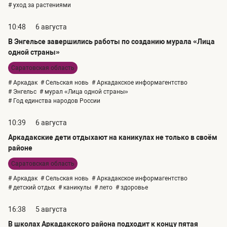
# уход за растениями
10:48
6 августа
В Энгельсе завершились работы по созданию мурала «Лица
одной страны»
Саратовская область
# Аркадак
# Сельская новь
# Аркадакское информагентство
# Энгельс
# мурал «Лица одной страны»
# Год единства народов России
10:39
6 августа
Аркадакские дети отдыхают на каникулах не только в своём
районе
Саратовская область
# Аркадак
# Сельская новь
# Аркадакское информагентство
# детский отдых
# каникулы
# лето
# здоровье
16:38
5 августа
В школах Аркадакского района подходит к концу пятая