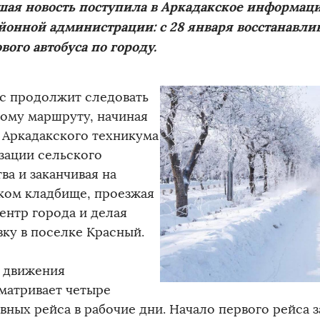
шая новость поступила в Аркадакское информаци
йонной администрации: с 28 января восстанавл
вого автобуса по городу.
с продолжит следовать
рому маршруту, начиная
т Аркадакского техникума
зации сельского
ва и заканчивая на
ком кладбище, проезжая
ентр города и делая
вку в поселке Красный.
 движения
матривает четыре
вных рейса в рабочие дни. Начало первого рейса 