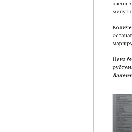
часов 5
минут в
Количе
остана
маршру
Цена б
рублей
Валент