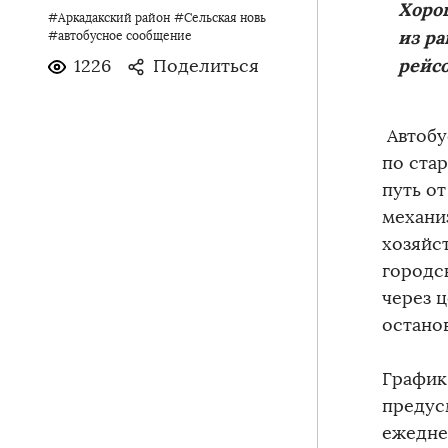
Хоро
#Аркадакский район
#Сельская новь
из ра
#автобусное сообщение
рейсо
1226
Поделиться
Автобу
по ста
путь о
механи
хозяйст
городс
через ц
остано
График
предус
ежедне