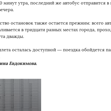
0 минут утра, последний же автобус отправится в п
ечера.
ство остановок также остается прежним: всего ав
вливается в тридцати разных местах города, прох
та дважды.
илета осталась доступной — поездка обойдется па
.
ина Евдокимова.