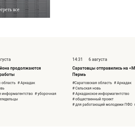
треть все
вгуста
14:31
6 августа
айона продолжаются
Саратовцы отправились на «М
 работы
Пермь
 область
# Аркадак
#Саратовская область
# Аркадак
овь
# Сельская новь
е информагентство
# уборочная
# Аркадакское информагентство
мледельцы
# общественный проект
# для работающей молодежи ПФО