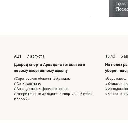
1 фото
Посмо
9:21
7 августа
15:40
6 а
Дворец спорта Аркадака готовится к
На полях р
новому спортивному сезону
уборочные
#Саратовская область
# Аркадак
#Саратовская
# Сельская новь
# Сельская н
# Аркадакское информагентство
# Аркадакско
# Дворец спорта Аркадака
# спортивный сезон
# жатва
# зе
# бассейн