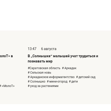
13:47
6 августа
олоТ» в
В „Солнышке“ малышей учат трудиться и
познавать мир
#Саратовская область
# Аркадак
# Сельская новь
# Аркадакское информагентство
# детский сад
# Солнышко
# мини-огород
# дети
# «МолоТ»
# уход за растениями