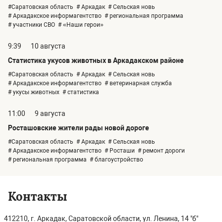
#Саратовская область
# Аркадак
# Сельская новь
# Аркадакское информагентство
# региональная программа
# участники СВО
# «Наши герои»
9:39
10 августа
Статистика укусов животных в Аркадакском районе
#Саратовская область
# Аркадак
# Сельская новь
# Аркадакское информагентство
# ветеринарная служба
# укусы животных
# статистика
11:00
9 августа
Росташовские жители рады новой дороге
#Саратовская область
# Аркадак
# Сельская новь
# Аркадакское информагентство
# Росташи
# ремонт дороги
# региональная программа
# благоустройство
Контакты
412210, г. Аркадак, Саратовской области, ул. Ленина, 14 "б"