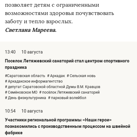
позволяет детям с ограниченными
возможностями здоровья почувствовать
заботу и тепло взрослых.
Светлана Мареева.
13:40
10 августа
Поселок Летяжевский санаторий стал центром спортивного
праздника
#Саратовская область
# Аркадак
# Сельская новь
# Аркадакское информагентство
# депутат Саратовской областной Думы В.М. Кравцов
# Семёновское МО
# посёлок Летяжевский санаторий
# День физкультурника
# парковый волейбол
10:54
10 августа
Участники региональной программы «Наши герои»
познакомились с производственным процессом на швейной
фабрике