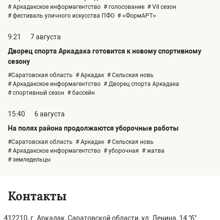
# Аркадакское информагентство
# голосование
# VII сезон
# фестиваль уличного искусства ПФО
# «ФормАРТ»
9:21
7 августа
Дворец спорта Аркадака готовится к новому спортивному
сезону
#Саратовская область
# Аркадак
# Сельская новь
# Аркадакское информагентство
# Дворец спорта Аркадака
# спортивный сезон
# бассейн
15:40
6 августа
На полях района продолжаются уборочные работы
#Саратовская область
# Аркадак
# Сельская новь
# Аркадакское информагентство
# уборочная
# жатва
# земледельцы
Контакты
412210, г. Аркадак, Саратовской области, ул. Ленина, 14 "б"