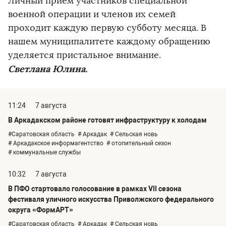
Личный приём участников специальной
военной операции и членов их семей
проходит каждую первую субботу месяца. В
нашем муниципалитете каждому обращению
уделяется пристальное внимание.
Светлана Юлина.
11:24
7 августа
В Аркадакском районе готовят инфраструктуру к холодам
#Саратовская область
# Аркадак
# Сельская новь
# Аркадакское информагентство
# отопительный сезон
# коммунальные службы
10:32
7 августа
В ПФО стартовало голосование в рамках VII сезона
фестиваля уличного искусства Приволжского федерального
округа «ФормАРТ»
#Саратовская область
# Аркадак
# Сельская новь