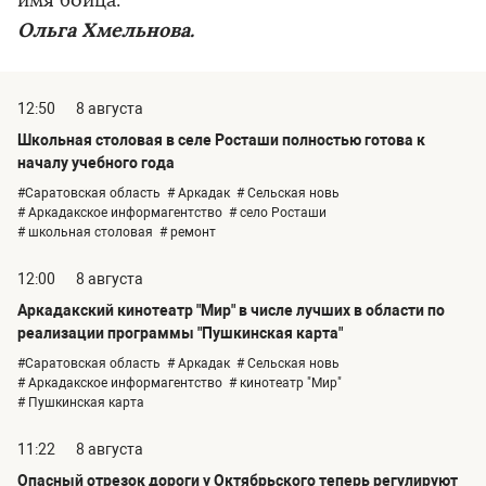
имя бойца.
Ольга Хмельнова.
12:50
8 августа
Школьная столовая в селе Росташи полностью готова к
началу учебного года
#Саратовская область
# Аркадак
# Сельская новь
# Аркадакское информагентство
# село Росташи
# школьная столовая
# ремонт
12:00
8 августа
Аркадакский кинотеатр "Мир" в числе лучших в области по
реализации программы "Пушкинская карта"
#Саратовская область
# Аркадак
# Сельская новь
# Аркадакское информагентство
# кинотеатр "Мир"
# Пушкинская карта
11:22
8 августа
Опасный отрезок дороги у Октябрьского теперь регулируют