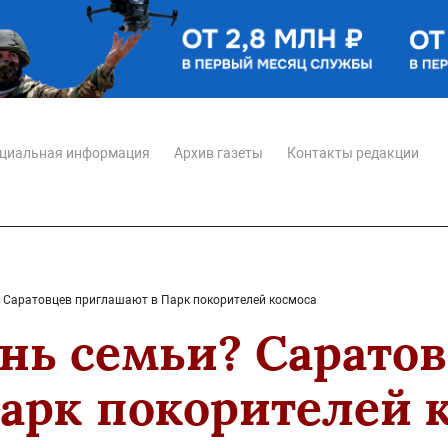
циальная информация
Архив газеты
Контакты редакции
? Саратовцев приглашают в Парк покорителей космоса
ень семьи? Сарато
арк покорителей 