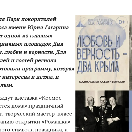
ля Парк покорителей
оса имени Юрия Гагарина
т одной из главных
дничных площадок Дня
, любви и верности. Для
ей и гостей региона
отовили программу, которая
 интересна и детям, и
слым.
 ждут выставка «Космос
ется дома»,праздничный
т, творческий мастер-класс
данию открытки «Ромашка»
ного символа праздника, а