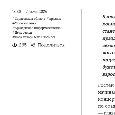
13:36
7 июля 2026
8 ию
#Саратовская область
#Аркадак
косм
#Сельская новь
#Аркадакское информагентство
стане
#День семьи
праз
#Парк покорителей космоса
265
Поделиться
семьи
жител
подг
будет
взро
Гостей
начина
концер
по соз
— глав