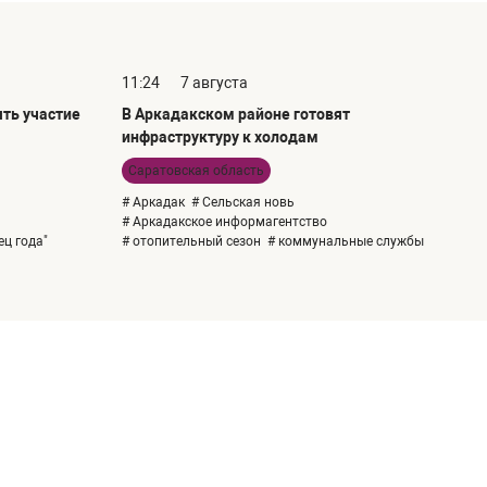
11:24
7 августа
ть участие
В Аркадакском районе готовят
инфраструктуру к холодам
Саратовская область
# Аркадак
# Сельская новь
# Аркадакское информагентство
ец года"
# отопительный сезон
# коммунальные службы