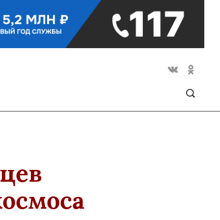
вцев
космоса