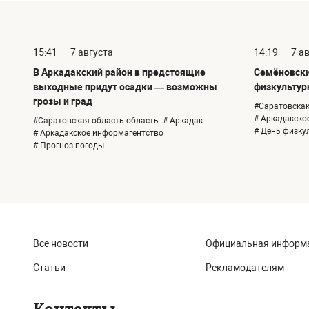
15:41
7 августа
14:19
7 а
В Аркадакский район в предстоящие
Семёновски
выходные придут осадки — возможны
физкультур
грозы и град
#Саратовскак
# Аркадакско
#Саратовская область область
# Аркадак
# День физку
# Аркадакское информагентство
# Прогноз погоды
Все новости
Официальная информ
Статьи
Рекламодателям