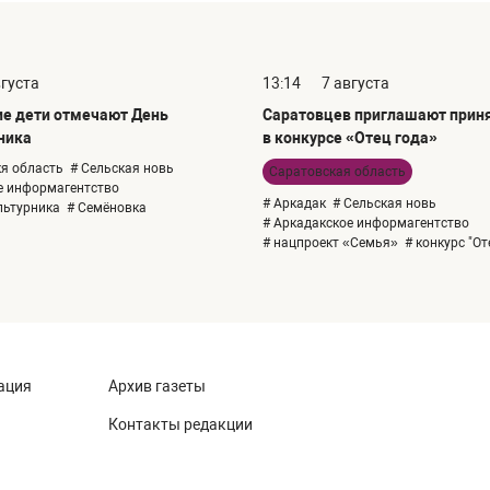
вгуста
13:14
7 августа
е дети отмечают День
Саратовцев приглашают приня
ника
в конкурсе «Отец года»
я область
# Сельская новь
Саратовская область
е информагентство
# Аркадак
# Сельская новь
льтурника
# Семёновка
# Аркадакское информагентство
# нацпроект «Семья»
# конкурс "От
ация
Архив газеты
Контакты редакции