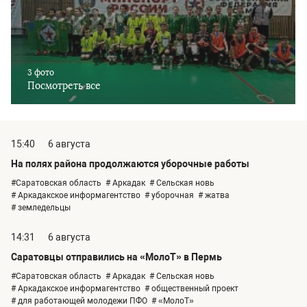
3 фото
Посмотреть все
15:40
6 августа
На полях района продолжаются уборочные работы
#Саратовская область
# Аркадак
# Сельская новь
# Аркадакское информагентство
# уборочная
# жатва
# земледельцы
14:31
6 августа
Саратовцы отправились на «МолоТ» в Пермь
#Саратовская область
# Аркадак
# Сельская новь
# Аркадакское информагентство
# общественный проект
# для работающей молодежи ПФО
# «МолоТ»