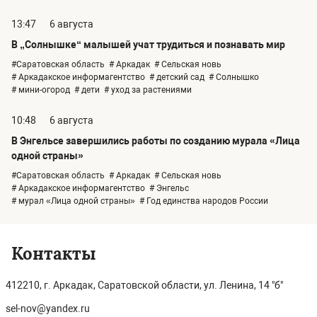
13:47
6 августа
В „Солнышке“ малышей учат трудиться и познавать мир
#Саратовская область
# Аркадак
# Сельская новь
# Аркадакское информагентство
# детский сад
# Солнышко
# мини-огород
# дети
# уход за растениями
10:48
6 августа
В Энгельсе завершились работы по созданию мурала «Лица
одной страны»
#Саратовская область
# Аркадак
# Сельская новь
# Аркадакское информагентство
# Энгельс
# мурал «Лица одной страны»
# Год единства народов России
Контакты
412210, г. Аркадак, Саратовской области, ул. Ленина, 14 "б"
sel-nov@yandex.ru