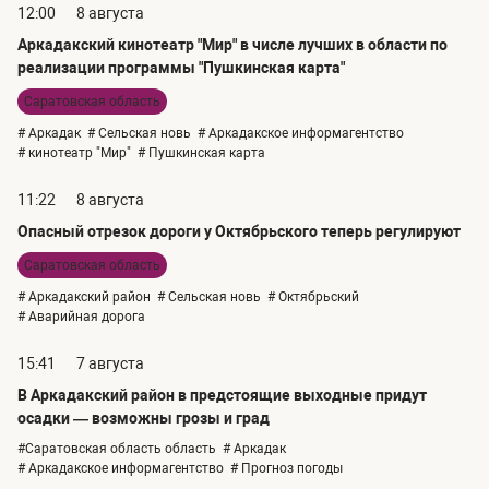
12:00
8 августа
Аркадакский кинотеатр "Мир" в числе лучших в области по
реализации программы "Пушкинская карта"
Саратовская область
# Аркадак
# Сельская новь
# Аркадакское информагентство
# кинотеатр "Мир"
# Пушкинская карта
11:22
8 августа
Опасный отрезок дороги у Октябрьского теперь регулируют
Саратовская область
# Аркадакский район
# Сельская новь
# Октябрьский
# Аварийная дорога
15:41
7 августа
В Аркадакский район в предстоящие выходные придут
осадки — возможны грозы и град
#Саратовская область область
# Аркадак
# Аркадакское информагентство
# Прогноз погоды