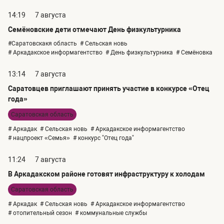
14:19
7 августа
Семёновские дети отмечают День физкультурника
#Саратовскакя область
# Сельская новь
# Аркадакское информагентство
# День физкультурника
# Семёновка
13:14
7 августа
Саратовцев приглашают принять участие в конкурсе «Отец
года»
Саратовская область
# Аркадак
# Сельская новь
# Аркадакское информагентство
# нацпроект «Семья»
# конкурс "Отец года"
11:24
7 августа
В Аркадакском районе готовят инфраструктуру к холодам
Саратовская область
# Аркадак
# Сельская новь
# Аркадакское информагентство
# отопительный сезон
# коммунальные службы