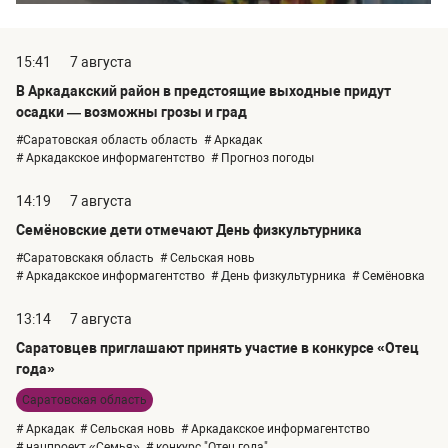
15:41
7 августа
В Аркадакский район в предстоящие выходные придут
осадки — возможны грозы и град
#Саратовская область область
# Аркадак
# Аркадакское информагентство
# Прогноз погоды
14:19
7 августа
Семёновские дети отмечают День физкультурника
#Саратовскакя область
# Сельская новь
# Аркадакское информагентство
# День физкультурника
# Семёновка
13:14
7 августа
Саратовцев приглашают принять участие в конкурсе «Отец
года»
Саратовская область
# Аркадак
# Сельская новь
# Аркадакское информагентство
# нацпроект «Семья»
# конкурс "Отец года"