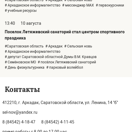
#Саратовская область
# Аркадак
# Сельская новь
# Аркадакское информагентство
# мессенджер MAX
# первокурсники
# учебные ресурсы
13:40
10 августа
Поселок Летяжевский санаторий стал центром спортивного
праздника
#Саратовская область
# Аркадак
# Сельская новь
# Аркадакское информагентство
# депутат Саратовской областной Думы В.М. Кравцов
# Семёновское МО
# посёлок Летяжевский санаторий
# День физкультурника
# парковый волейбол
Контакты
412210, г. Аркадак, Саратовской области, ул. Ленина, 14 "б"
sel-nov@yandex.ru
8 (84542) 4-18-47
8 (84542) 4-11-45
время работы с 8.00 до 17.00 час.