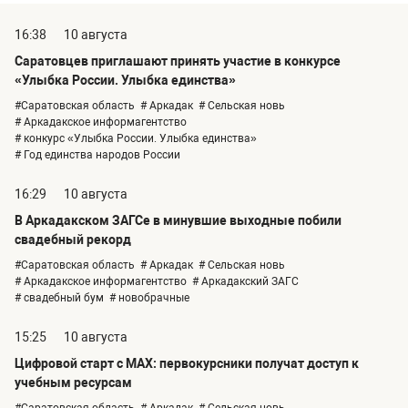
16:38
10 августа
Саратовцев приглашают принять участие в конкурсе
«Улыбка России. Улыбка единства»
#Саратовская область
# Аркадак
# Сельская новь
# Аркадакское информагентство
# конкурс «Улыбка России. Улыбка единства»
# Год единства народов России
16:29
10 августа
В Аркадакском ЗАГСе в минувшие выходные побили
свадебный рекорд
#Саратовская область
# Аркадак
# Сельская новь
# Аркадакское информагентство
# Аркадакский ЗАГС
# свадебный бум
# новобрачные
15:25
10 августа
Цифровой старт с MAX: первокурсники получат доступ к
учебным ресурсам