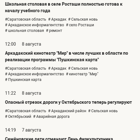
Школьная столовая в селе Росташи полностью готова к
началу учебного года
#Саратовская область
# Аркадак
# Сельская новь
# Аркадакское информагентство
# село Росташи
# школьная столовая
# ремонт
12:00
8 августа
Аркадакский кинотеатр "Мир" в числе лучших в области по
реализации программы "Пушкинская карта"
#Саратовская область
# Аркадак
# Сельская новь
# Аркадакское информагентство
# кинотеатр "Мир"
# Пушкинская карта
11:22
8 августа
Опасный отрезок дороги у Октябрьского теперь регулируют
#Саратовская область
# Аркадакский район
# Сельская новь
# Октябрьский
# Аварийная дорога
14:19
7 августа
Семёновские дети отмечают День физкультурника