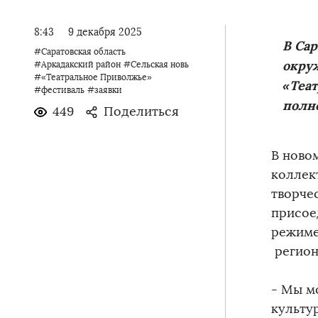
8:43
9 декабря 2025
В Сар
#Саратовская область
окру
#Аркадакский район
#Сельская новь
#«Театральное Приволжье»
«Теа
#фестиваль
#заявки
полн
449
Поделиться
В ново
коллек
творче
присое
режиме
регион
- Мы м
культу