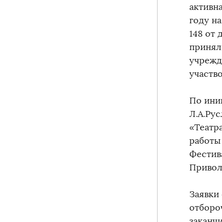
активн
году на
148 от
принял
учрежд
участв
По ини
Л.А.Ру
«Театр
работы
Фестив
Привол
Заявки
отборо
заканч