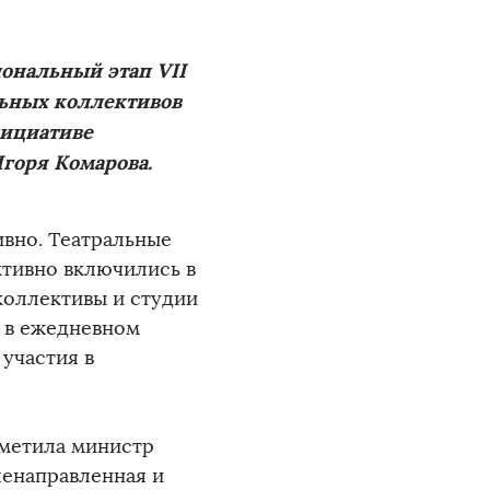
иональный этап VII
ьных коллективов
нициативе
горя Комарова.
ивно. Театральные
ктивно включились в
коллективы и студии
 в ежедневном
 участия в
тметила министр
ленаправленная и