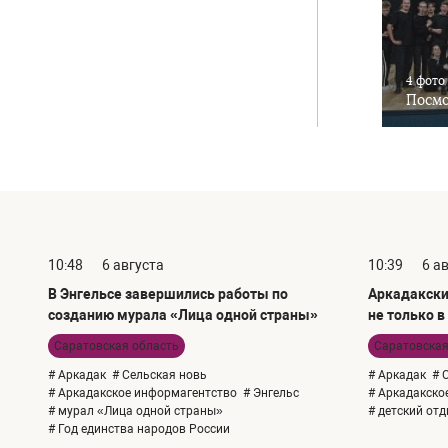
4 фото
Посмо
10:48
6 августа
10:39
6 а
В Энгельсе завершились работы по
Аркадакски
созданию мурала «Лица одной страны»
не только в
Саратовская область
Саратовская
# Аркадак
# Сельская новь
# Аркадак
# 
# Аркадакское информагентство
# Энгельс
# Аркадакско
# мурал «Лица одной страны»
# детский от
# Год единства народов России