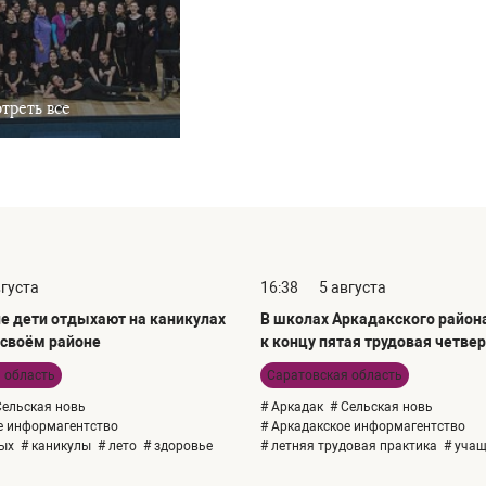
треть все
вгуста
16:38
5 августа
е дети отдыхают на каникулах
В школах Аркадакского район
 своём районе
к концу пятая трудовая четве
 область
Саратовская область
Сельская новь
# Аркадак
# Сельская новь
е информагентство
# Аркадакское информагентство
дых
# каникулы
# лето
# здоровье
# летняя трудовая практика
# уча