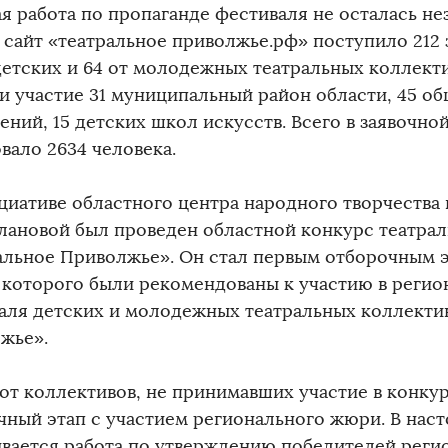
ая работа по пропаганде фестиваля не осталась не
 сайт «театральное приволжье.рф» поступило 212 з
 детских и 64 от молодежных театральных коллекти
и участие 31 муниципальный район области, 45 о
ений, 15 детских школ искусств. Всего в заявочно
овало 2634 человека.
циативе областного центра народного творчества
слановой был проведен областной конкурс театра
альное Приволжье». Он стал первым отборочным 
 которого были рекомендованы к участию в регио
аля детских и молодежных театральных коллекти
жье».
 от коллективов, не принимавших участие в конку
чный этап с участием регионального жюри. В нас
ивается работа по утверждению победителей реги