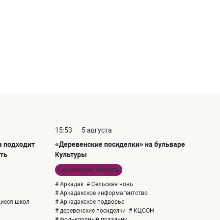
15:53
5 августа
а подходит
«Деревенские посиделки» на бульваре
рть
Культуры
Саратовская область
# Аркадак
# Сельская новь
# Аркадакское информагентство
щиеся школ
# Аркадакское подворье
# деревенские посиделки
# КЦСОН
# фольклорный праздник