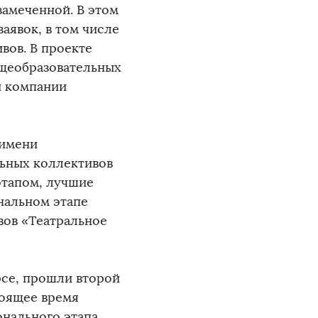
замеченной. В этом
аявок, в том числе
вов. В проекте
бщеобразовательных
й компании
 имени
льных коллективов
этапом, лучшие
нальном этапе
вов «Театральное
рсе, прошли второй
тоящее время
онального этапа