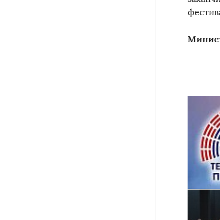
фестив
Минист