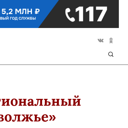
егиональный
иволжье»