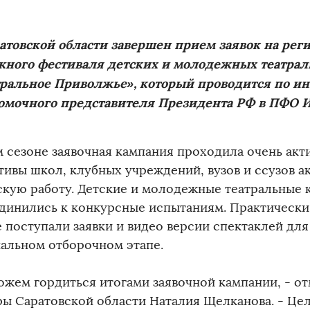
атовской области завершен прием заявок на рег
жного фестиваля детских и молодежных театрал
тральное Приволжье», который проводится по и
омочного представителя Президента РФ в ПФО И
м сезоне заявочная кампания проходила очень акт
тивы школ, клубных учреждений, вузов и ссузов а
скую работу. Детские и молодежные театральные 
динились к конкурсные испытаниям. Практически
 поступали заявки и видео версии спектаклей для
альном отборочном этапе.
ожем гордиться итогами заявочной кампании, - о
ры Саратовской области Наталия Щелканова. - Це