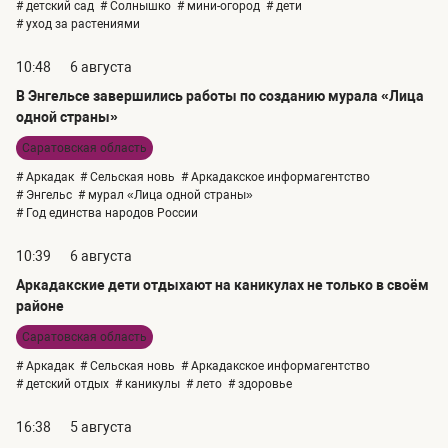
# детский сад
# Солнышко
# мини-огород
# дети
# уход за растениями
10:48
6 августа
В Энгельсе завершились работы по созданию мурала «Лица
одной страны»
Саратовская область
# Аркадак
# Сельская новь
# Аркадакское информагентство
# Энгельс
# мурал «Лица одной страны»
# Год единства народов России
10:39
6 августа
Аркадакские дети отдыхают на каникулах не только в своём
районе
Саратовская область
# Аркадак
# Сельская новь
# Аркадакское информагентство
# детский отдых
# каникулы
# лето
# здоровье
16:38
5 августа