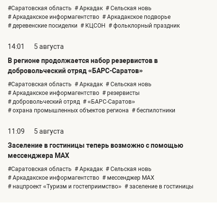
#Саратовская область
# Аркадак
# Сельская новь
# Аркадакское информагентство
# Аркадакское подворье
# деревенские посиделки
# КЦСОН
# фольклорный праздник
14:01
5 августа
В регионе продолжается набор резервистов в
добровольческий отряд «БАРС-Саратов»
#Саратовская область
# Аркадак
# Сельская новь
# Аркадакское информагентство
# резервисты
# добровольческий отряд
# «БАРС-Саратов»
# охрана промышленных объектов региона
# беспилотники
11:09
5 августа
Заселение в гостиницы теперь возможно с помощью
мессенджера MAX
#Саратовская область
# Аркадак
# Сельская новь
# Аркадакское информагентство
# мессенджер MAX
# нацпроект «Туризм и гостеприимство»
# заселение в гостиницы