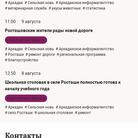
# Аркадак
# Сельская новь
# Аркадакское информагентство
# ветеринарная служба
# укусы животных
# статистика
11:00
9 августа
Росташовские жители рады новой дороге
Саратовская область
# Аркадак
# Сельская новь
# Аркадакское информагентство
# Росташи
# ремонт дороги
# региональная программа
# благоустройство
12:50
8 августа
Школьная столовая в селе Росташи полностью готова к
началу учебного года
Саратовская область
# Аркадак
# Сельская новь
# Аркадакское информагентство
# село Росташи
# школьная столовая
# ремонт
Контакты