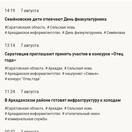
14:19
7 августа
Семёновские дети отмечают День физкультурника
#Саратовскакя область
# Сельская новь
# Аркадакское информагентство
# День физкультурника
# Семёновка
13:14
7 августа
Саратовцев приглашают принять участие в конкурсе «Отец
года»
#Саратовская область
# Аркадак
# Сельская новь
# Аркадакское информагентство
# нацпроект «Семья»
# конкурс "Отец года"
11:24
7 августа
В Аркадакском районе готовят инфраструктуру к холодам
#Саратовская область
# Аркадак
# Сельская новь
# Аркадакское информагентство
# отопительный сезон
# коммунальные службы
10:32
7 августа