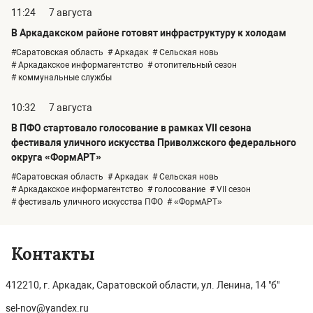
11:24
7 августа
В Аркадакском районе готовят инфраструктуру к холодам
#Саратовская область
# Аркадак
# Сельская новь
# Аркадакское информагентство
# отопительный сезон
# коммунальные службы
10:32
7 августа
В ПФО стартовало голосование в рамках VII сезона
фестиваля уличного искусства Приволжского федерального
округа «ФормАРТ»
#Саратовская область
# Аркадак
# Сельская новь
# Аркадакское информагентство
# голосование
# VII сезон
# фестиваль уличного искусства ПФО
# «ФормАРТ»
Контакты
412210, г. Аркадак, Саратовской области, ул. Ленина, 14 "б"
sel-nov@yandex.ru