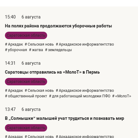
15:40
6 августа
На полях района продолжаются уборочные работы
Саратовская область
# Аркадак
# Сельская новь
# Аркадакское информагентство
# уборочная
# жатва
# земледельцы
14:31
6 августа
Саратовцы отправились на «МолоТ» в Пермь
Саратовская область
# Аркадак
# Сельская новь
# Аркадакское информагентство
# общественный проект
# для работающей молодежи ПФО
# «МолоТ»
13:47
6 августа
В „Солнышке“ малышей учат трудиться и познавать мир
Саратовская область
# Аркадак
# Сельская новь
# Аркадакское информагентство