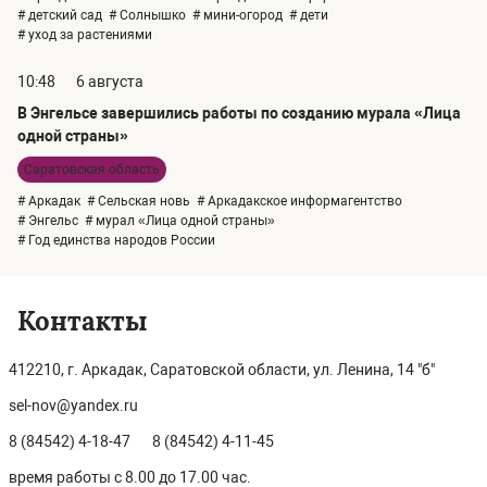
# детский сад
# Солнышко
# мини-огород
# дети
# уход за растениями
10:48
6 августа
В Энгельсе завершились работы по созданию мурала «Лица
одной страны»
Саратовская область
# Аркадак
# Сельская новь
# Аркадакское информагентство
# Энгельс
# мурал «Лица одной страны»
# Год единства народов России
Контакты
412210, г. Аркадак, Саратовской области, ул. Ленина, 14 "б"
sel-nov@yandex.ru
8 (84542) 4-18-47
8 (84542) 4-11-45
время работы с 8.00 до 17.00 час.