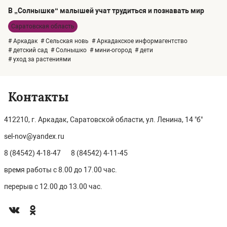
В „Солнышке“ малышей учат трудиться и познавать мир
Саратовская область
# Аркадак
# Сельская новь
# Аркадакское информагентство
# детский сад
# Солнышко
# мини-огород
# дети
# уход за растениями
Контакты
412210, г. Аркадак, Саратовской области, ул. Ленина, 14 "б"
sel-nov@yandex.ru
8 (84542) 4-18-47
8 (84542) 4-11-45
время работы с 8.00 до 17.00 час.
перерыв с 12.00 до 13.00 час.