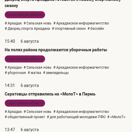
сезону
Саратовская область
# Аркадак
# Сельская новь
# Аркадакское информагентство
# Дворец спорта Аркадака
# спортивный сезон
# бассейн
15:40
6 августа
На полях района продолжаются уборочные работы
Саратовская область
# Аркадак
# Сельская новь
# Аркадакское информагентство
# уборочная
# жатва
# земледельцы
14:31
6 августа
Саратовцы отправились на «МолоТ» в Пермь
Саратовская область
# Аркадак
# Сельская новь
# Аркадакское информагентство
# общественный проект
# для работающей молодежи ПФО
# «МолоТ»
13:47
6 августа