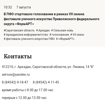
10:32
7 августа
В ПФО стартовало голосование в рамках VII сезона
фестиваля уличного искусства Приволжского федерального
округа «ФормАРТ»
#Саратовская область
# Аркадак
# Сельская новь
# Аркадакское информагентство
# голосование
# VII сезон
# фестиваль уличного искусства ПФО
# «ФормАРТ»
Контакты
412210, г. Аркадак, Саратовской области, ул. Ленина, 14 "б"
sel-nov@yandex.ru
8 (84542) 4-18-47
8 (84542) 4-11-45
время работы с 8.00 до 17.00 час.
перерыв с 12.00 до 13.00 час.