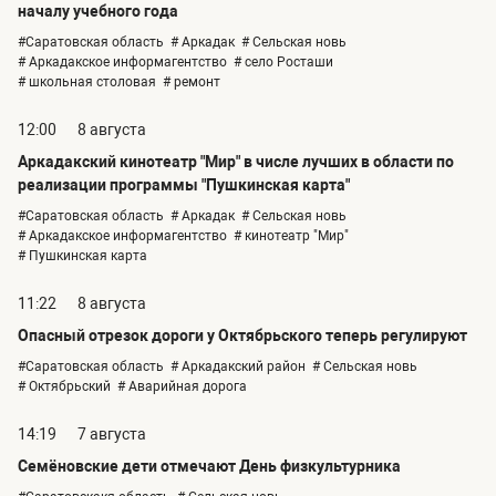
началу учебного года
#Саратовская область
# Аркадак
# Сельская новь
# Аркадакское информагентство
# село Росташи
# школьная столовая
# ремонт
12:00
8 августа
Аркадакский кинотеатр "Мир" в числе лучших в области по
реализации программы "Пушкинская карта"
#Саратовская область
# Аркадак
# Сельская новь
# Аркадакское информагентство
# кинотеатр "Мир"
# Пушкинская карта
11:22
8 августа
Опасный отрезок дороги у Октябрьского теперь регулируют
#Саратовская область
# Аркадакский район
# Сельская новь
# Октябрьский
# Аварийная дорога
14:19
7 августа
Семёновские дети отмечают День физкультурника