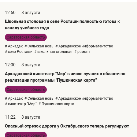
12:50
8 августа
Школьная столовая в селе Росташи полностью готова к
началу учебного года
Саратовская область
# Аркадак
# Сельская новь
# Аркадакское информагентство
# село Росташи
# школьная столовая
# ремонт
12:00
8 августа
Аркадакский кинотеатр "Мир" в числе лучших в области по
реализации программы "Пушкинская карта"
Саратовская область
# Аркадак
# Сельская новь
# Аркадакское информагентство
# кинотеатр "Мир"
# Пушкинская карта
11:22
8 августа
Опасный отрезок дороги у Октябрьского теперь регулируют
Саратовская область