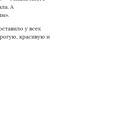
ла. А
ым».
ставило у всех
трогую, красивую и