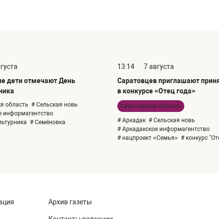
вгуста
13:14
7 августа
е дети отмечают День
Саратовцев приглашают приня
ника
в конкурсе «Отец года»
я область
# Сельская новь
Саратовская область
е информагентство
# Аркадак
# Сельская новь
льтурника
# Семёновка
# Аркадакское информагентство
# нацпроект «Семья»
# конкурс "От
ация
Архив газеты