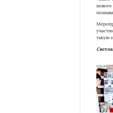
нового
познав
Меропр
участн
такую 
Светла