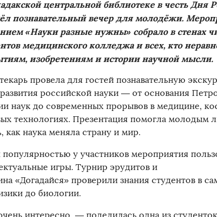
адакской центральной библиотеке в честь Дня 
ёл познавательный вечер для молодёжи. Мероп
нием «Науки разные нужны» собрало в стенах ч
ентов медицинского колледжа и всех, кто нерав
ытиям, изобретениям и истории научной мысли.
текарь провела для гостей познавательную экск
 развития российской науки — от основания Петр
ии наук до современных прорывов в медицине, ко
ых технологиях. Презентация помогла молодым 
, как наука меняла страну и мир.
 популярностью у участников мероприятия польз
ектуальные игры. Турнир эрудитов и
ина «Догадайся» проверили знания студентов в са
изики до биологии.
очень интересно, — поделилась одна из студенток