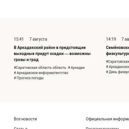
15:41
7 августа
14:19
7 а
В Аркадакский район в предстоящие
Семёновски
выходные придут осадки — возможны
физкультур
грозы и град
#Саратовскак
# Аркадакско
#Саратовская область область
# Аркадак
# День физку
# Аркадакское информагентство
# Прогноз погоды
Все новости
Официальная информ