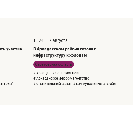
11:24
7 августа
ть участие
В Аркадакском районе готовят
инфраструктуру к холодам
Саратовская область
# Аркадак
# Сельская новь
# Аркадакское информагентство
ец года"
# отопительный сезон
# коммунальные службы