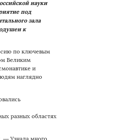
Российской науки
риятие под
итального зала
нодушен к
урсию по ключевым
ом Великим
смонавтике и
людям наглядно
овались
мых разных областях
. — Узнала много