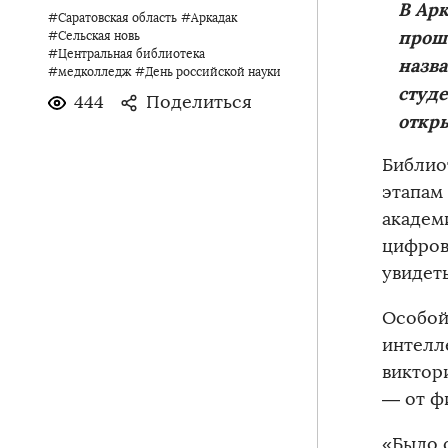
В Арк
#Саратовская область
#Аркадак
прош
#Сельская новь
#Центральная библиотека
назва
#медколледж
#День российской науки
студ
444
Поделиться
откр
Библио
этапам
академ
цифров
увидеть
Особой
интелл
виктор
— от ф
«Было 