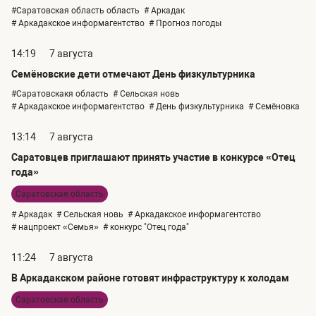
#Саратовская область область
# Аркадак
# Аркадакское информагентство
# Прогноз погоды
14:19
7 августа
Семёновские дети отмечают День физкультурника
#Саратовскакя область
# Сельская новь
# Аркадакское информагентство
# День физкультурника
# Семёновка
13:14
7 августа
Саратовцев приглашают принять участие в конкурсе «Отец
года»
Саратовская область
# Аркадак
# Сельская новь
# Аркадакское информагентство
# нацпроект «Семья»
# конкурс "Отец года"
11:24
7 августа
В Аркадакском районе готовят инфраструктуру к холодам
Саратовская область