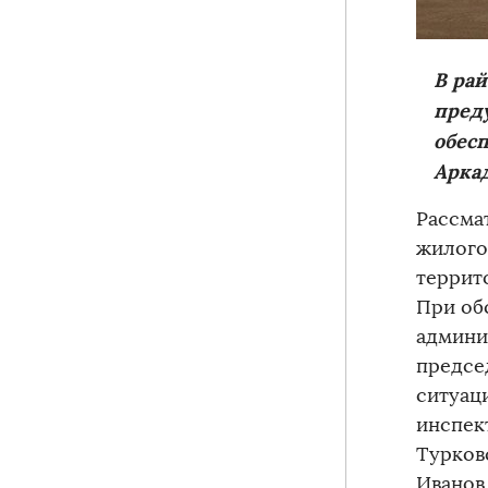
В ра
пред
обес
Арка
Рассма
жилого
террит
При об
админи
предсе
ситуац
инспек
Турков
Иванов,