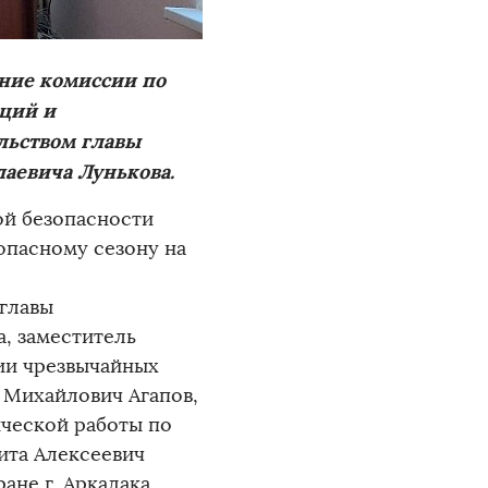
ние комиссии по
ций и
льством главы
аевича Лунькова.
ой безопасности
опасному сезону на
главы
, заместитель
ии чрезвычайных
 Михайлович Агапов,
ческой работы по
ита Алексеевич
ане г. Аркадака,