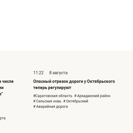
11:22
8 августа
в числе
Опасный отрезок дороги у Октябрьского
ии
теперь регулируют
а"
#Саратовская область
# Аркадакский район
# Сельская новь
# Октябрьский
# Аварийная дорога
рта