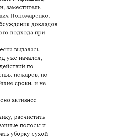
, заместитель
вич Пономаренко,
обсуждения докладов
ого подхода при
весна выдалась
од уже начался,
действий по
сных пожаров, но
йшие сроки, и не
ено активнее
ику, расчистить
ванные полосы и
ать уборку сухой