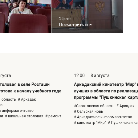
2 фото
Посмотреть все
вгуста
12:00
8 августа
толовая в селе Росташи
Аркадакский кинотеатр "Мир" 
отова к началу учебного года
лучших в области по реализац
программы "Пушкинская карт
 область
# Аркадак
овь
#Саратовская область
# Аркадак
е информагентство
# Сельская новь
ши
# школьная столовая
# ремонт
# Аркадакское информагентство
# кинотеатр "Мир"
# Пушкинская ка