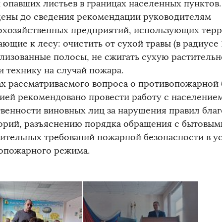
и опавших листьев в границах населенных пунктов
дены до сведения рекомендации руководителям
охозяйственных предприятий, использующих терр
ющие к лесу: очистить от сухой травы (в радиусе 
лизованные полосы, не сжигать сухую растительн
и технику на случай пожара.
ах рассматриваемого вопроса о противопожарной
ией рекомендовано провести работу с население
твенности виновных лиц за нарушения правил бла
орий, разъяснению порядка обращения с бытовым
ительных требований пожарной безопасности в у
опожарного режима.