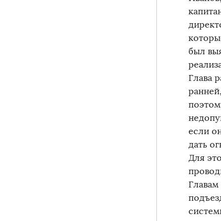
капита
директ
которы
был вы
реализ
Глава р
ранней,
поэтом
недопу
если он
дать о
Для эт
провод
Главам
подъез
систем