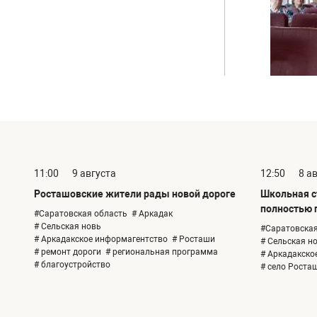
11:00
9 августа
12:50
8 а
Росташовские жители рады новой дороге
Школьная с
полностью г
#Саратовская область
# Аркадак
# Сельская новь
#Саратовская
# Аркадакское информагентство
# Росташи
# Сельская н
# ремонт дороги
# региональная программа
# Аркадакско
# благоустройство
# село Роста