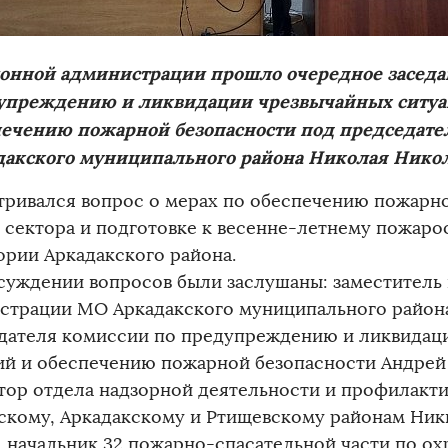
йонной администрации прошло очередное заседа
упреждению и ликвидации чрезвычайных ситуа
печению пожарной безопасности под председате
дакского муниципального района Николая Никол
тривался вопрос о мерах по обеспечению пожарн
 сектора и подготовке к весенне-летнему пожаро
ории Аркадакского района.
суждении вопросов были заслушаны: заместитель 
страции МО Аркадакского муниципального района
дателя комиссии по предупреждению и ликвидац
ий и обеспечению пожарной безопасности Андрей
тор отдела надзорной деятельности и профилакти
скому, Аркадакскому и Ртищевскому районам Ник
 начальник 32 пожарно-спасательной части по охр