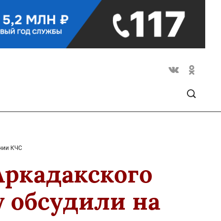
нии КЧС
Аркадакского
 обсудили на