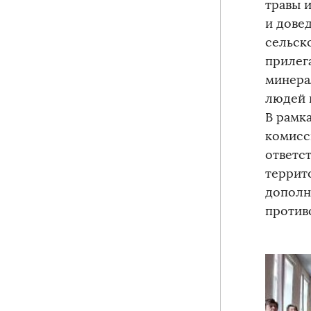
травы 
и дове
сельск
прилега
минера
людей 
В рамк
комисс
ответс
террит
дополн
против