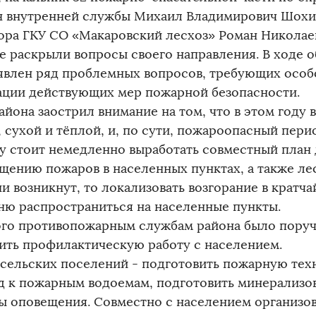
н внутренней службы Михаил Владимирович Шохин
ора ГКУ СО «Макаровский лесхоз» Роман Николае
е раскрыли вопросы своего направления. В ходе 
явлен ряд проблемных вопросов, требующих особ
ации действующих мер пожарной безопасности.
айона заострил внимание на том, что в этом году 
 сухой и тёплой, и, по сути, пожароопасный пери
у стоит немедленно выработать совместный план 
щению пожаров в населенных пунктах, а также ле
и возникнут, то локализовать возгорание в кратча
гню распространиться на населенные пункты.
ого противопожарным службам района было поруч
ить профилактическую работу с населением.
 сельских поселений - подготовить пожарную техн
д к пожарным водоемам, подготовить минерализо
ы оповещения. Совместно с населением организов