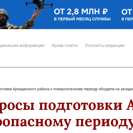
циальная информация
Архив газеты
Контакты редакции
отовки Аркадакского района к пожароопасному периоду обсудили на заседа
росы подготовки 
оопасному периоду