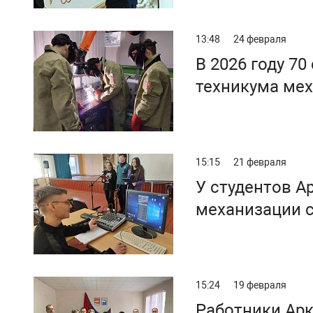
13:48
24 февраля
В 2026 году 7
техникума мех
производстве
15:15
21 февраля
У студентов А
механизации с
музыкальная 
15:24
19 февраля
Работники Арк