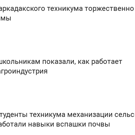
аркадакского техникума торжественно
омы
агроиндустрия
туденты техникума механизации сельс
работали навыки вспашки почвы