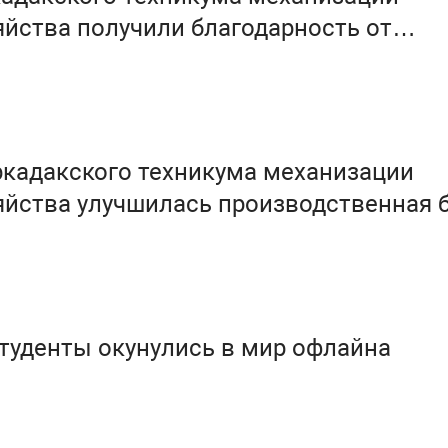
яйства получили благодарность от
 областной думы
ркадакского техникума механизации
яйства улучшилась производственная 
туденты окунулись в мир офлайна