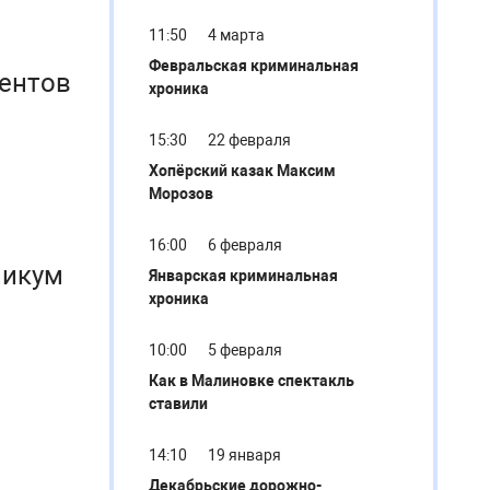
11:50
4 марта
Февральская криминальная
дентов
хроника
15:30
22 февраля
Хопёрский казак Максим
Морозов
16:00
6 февраля
никум
Январская криминальная
хроника
10:00
5 февраля
Как в Малиновке спектакль
ставили
14:10
19 января
Декабрьские дорожно-