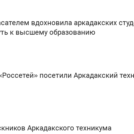
асателем вдохновила аркадакских сту
уть к высшему образованию
«Россетей» посетили Аркадакский тех
кников Аркадакского техникума