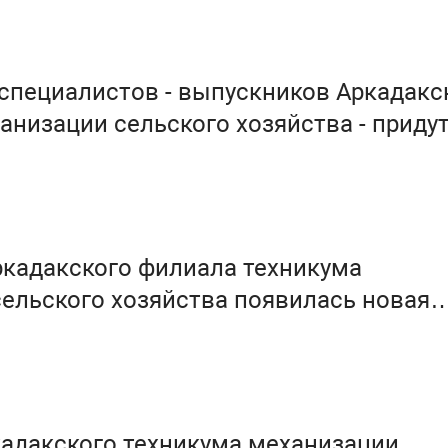
0 специалистов - выпускников Аркадакс
анизации сельского хозяйства - придут
нную сферу района
ркадакского филиала техникума
ельского хозяйства появилась новая
аппаратура
адакского техникума механизации