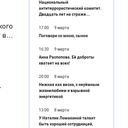
Национальный
антитеррористический комитет.
Двадцать лет на страже
безопасности
кого
17:00
9 марта
 в
Поговори со мною, сынок
16:30
9 марта
Анна Распопова. Её доброты
хватает на всех!
20:00
8 марта
Нежная как весна, с неуёмным
жизнелюбием и взрывной
энергетикой
13:00
8 марта
У Наталии Ломакиной талант
быть хорошей сотрудницей,