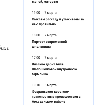
женой, матерью
19:00
7 марта
Сажаем рассаду и ухаживаем за
нею правильно
18:00
7 марта
Портрет современной
база
школьницы
17:00
7 марта
Вязание дарит Алле
Шапошниковой внутреннюю
гармонию
10:10
5 марта
Февральские дорожно-
транспортные происшествия в
Аркадакском районе