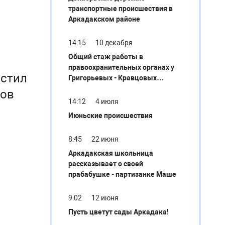
транспортные происшествия в
Аркадакском районе
14:15
10 декабря
Общий стаж работы в
правоохранительных органах у
астил
Григорьевых - Кравцовых
составляет более 70 лет
ров
14:12
4 июля
Июньские происшествия
8:45
22 июня
Аркадакская школьница
рассказывает о своей
прабабушке - партизанке Маше
9:02
12 июня
Пусть цветут сады Аркадака!