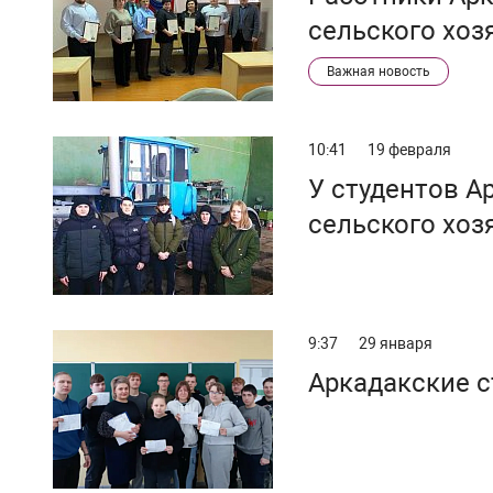
сельского хоз
председателя
Важная новость
10:41
19 февраля
У студентов А
сельского хоз
9:37
29 января
Аркадакские с