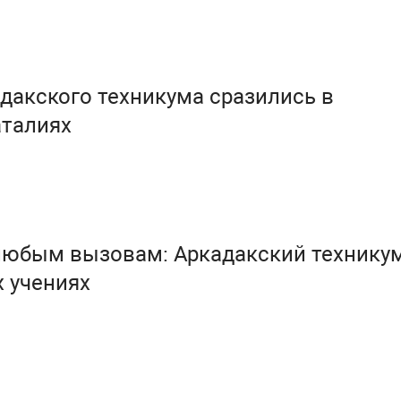
дакского техникума сразились в
аталиях
любым вызовам: Аркадакский технику
 учениях