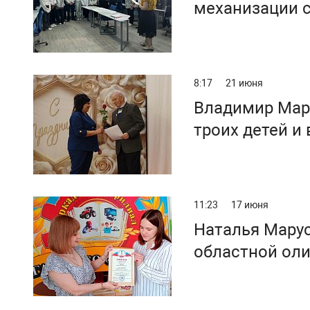
механизации с
демоэкзамено
8:17
21 июня
Владимир Марк
11:23
17 июня
Наталья Марус
областной ол