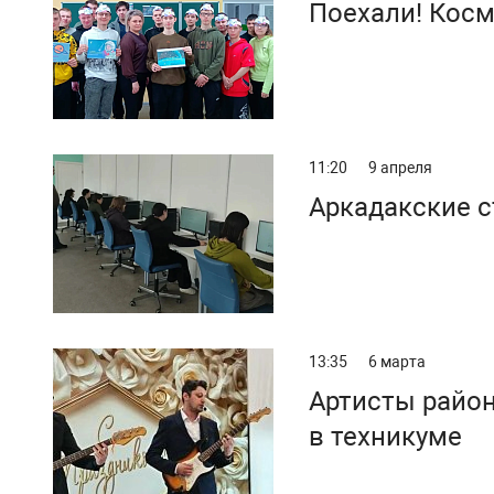
Поехали! Косм
11:20
9 апреля
Аркадакские 
13:35
6 марта
Артисты районного Дома культуры побывали с концертом
в техникуме