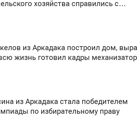
ельского хозяйства справились с
м на отлично
елов из Аркадака построил дом, выр
троих детей и всю жизнь готовил кадры механизато
ина из Аркадака стала победителем
импиады по избирательному праву