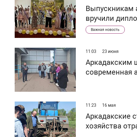
Выпускникам 
вручили дипл
Важная новость
11:03
23 июня
Аркадакским школьникам показали, как работает
современная 
11:23
16 мая
Аркадакские с
хозяйства от