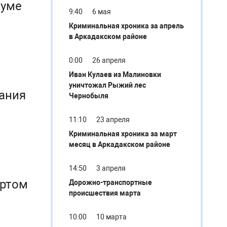
куме
9:40
6 мая
Криминальная хроника за апрель
в Аркадакском районе
0:00
26 апреля
Иван Кулаев из Малиновки
уничтожал Рыжий лес
ания
Чернобыля
11:10
23 апреля
Криминальная хроника за март
месяц в Аркадакском районе
14:50
3 апреля
Дорожно-транспортные
происшествия марта
10:00
10 марта