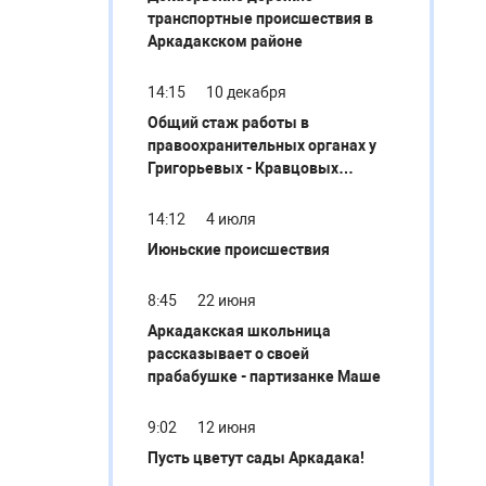
транспортные происшествия в
Аркадакском районе
14:15
10 декабря
Общий стаж работы в
правоохранительных органах у
Григорьевых - Кравцовых
составляет более 70 лет
14:12
4 июля
Июньские происшествия
8:45
22 июня
Аркадакская школьница
рассказывает о своей
прабабушке - партизанке Маше
9:02
12 июня
Пусть цветут сады Аркадака!