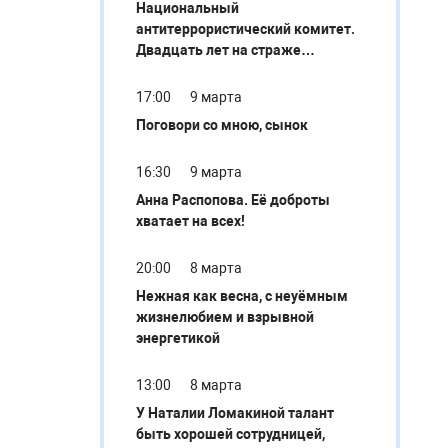
Национальный
антитеррористический комитет.
Двадцать лет на страже
безопасности
17:00
9 марта
Поговори со мною, сынок
16:30
9 марта
Анна Распопова. Её доброты
хватает на всех!
20:00
8 марта
Нежная как весна, с неуёмным
жизнелюбием и взрывной
энергетикой
13:00
8 марта
У Наталии Ломакиной талант
быть хорошей сотрудницей,