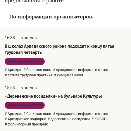
предложения о работе.
По информации организаторов.
16:38
5 августа
В школах Аркадакского района подходит к концу пятая
трудовая четверть
Саратовская область
# Аркадак
# Сельская новь
# Аркадакское информагентство
# летняя трудовая практика
# учащиеся школ
15:53
5 августа
«Деревенские посиделки» на бульваре Культуры
Саратовская область
# Аркадак
# Сельская новь
# Аркадакское информагентство
# Аркадакское подворье
# деревенские посиделки
# КЦСОН
# фольклорный праздник