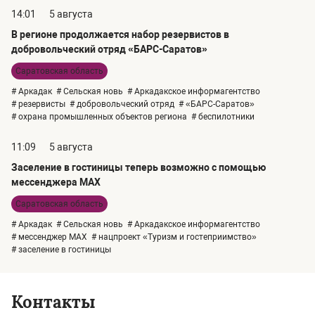
14:01
5 августа
В регионе продолжается набор резервистов в
добровольческий отряд «БАРС-Саратов»
Саратовская область
# Аркадак
# Сельская новь
# Аркадакское информагентство
# резервисты
# добровольческий отряд
# «БАРС-Саратов»
# охрана промышленных объектов региона
# беспилотники
11:09
5 августа
Заселение в гостиницы теперь возможно с помощью
мессенджера MAX
Саратовская область
# Аркадак
# Сельская новь
# Аркадакское информагентство
# мессенджер MAX
# нацпроект «Туризм и гостеприимство»
# заселение в гостиницы
Контакты