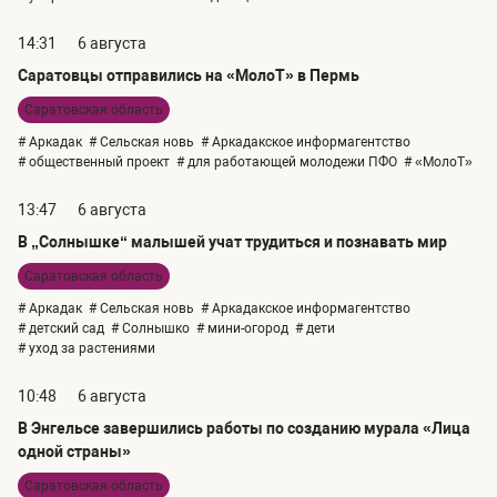
14:31
6 августа
Саратовцы отправились на «МолоТ» в Пермь
Саратовская область
# Аркадак
# Сельская новь
# Аркадакское информагентство
# общественный проект
# для работающей молодежи ПФО
# «МолоТ»
13:47
6 августа
В „Солнышке“ малышей учат трудиться и познавать мир
Саратовская область
# Аркадак
# Сельская новь
# Аркадакское информагентство
# детский сад
# Солнышко
# мини-огород
# дети
# уход за растениями
10:48
6 августа
В Энгельсе завершились работы по созданию мурала «Лица
одной страны»
Саратовская область