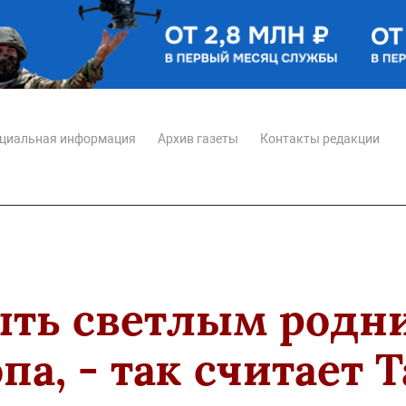
циальная информация
Архив газеты
Контакты редакции
ть светлым родни
па, - так считает 