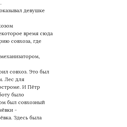
.
оказывал девушке
хозом
некоторое время сюда
рию совхоза, где
 механизатором,
ил совхоз. Это был
. Лес для
остроме. И Пётр
аботу было
мом был совхозный
чёвки -
ёвка. Здесь была