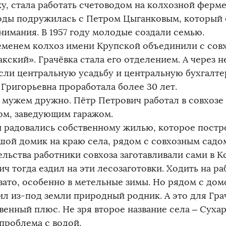
ку, стала работать счетоводом на колхозной ферме
годы подружилась с Петром Цыганковым, который 
нимания. В 1957 году молодые создали семью.
еменем колхоз имени Крупской объединили с сов
акский». Грачёвка стала его отделением. А через 
сли центральную усадьбу и центральную бухгалте
 Григорьевна проработала более 30 лет.
 мужем дружно. Пётр Петрович работал в совхозе
м, заведующим гаражом.
и радовались собственному жилью, которое постро
шой домик на краю села, рядом с совхозным садом
ельства работники совхоза заготавливали сами в К
ч тогда ездил на эти лесозаготовки. Ходить на р
вато, особенно в метельные зимы. Но рядом с до
ил из-под земли природный родник. А это для Гра
венный плюс. Не зря второе название села – Сухар
 проблема с водой.