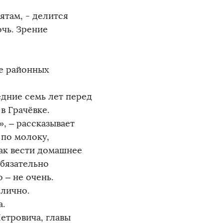
ятам, - делится
очь. Зрение
це районных
едние семь лет перед
в Грачёвке.
, – рассказывает
 по молоку,
как вести домашнее
Обязательно
 – не очень.
 лично.
а.
Петровича, главы