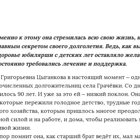
менно к этому она стремилась всю свою жизнь, и
лавным секретом своего долголетия. Ведь, как в
доровье юбилярши с детских лет оставляло жела
остоянно требовались лечение и поддержка.
 Григорьевна Цыганкова в настоящий момент – одн
очисленных долгожительниц села Грачёвки. Со д
лось 90 лет. И уже за это ей – низкий поклон. Он
 которые пережили голодное детство, трудные го
ого хозяйства, которым пришлось многое преодол
ной силой и на работе, и дома, чтобы реализовать
ивой жизни.
пор помнит она, как старший брат ведёт их, мал м