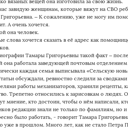
ко вязаных вещей она изготовила за свою жизнь.
йчас завидую женщинам, которые вяжут на СВО реб
 Григорьевна. – К сожалению, уже не могу им пом
т. А очень хочется.
ой она человек.
ые слова хочется сказать в её адрес как помощни
ков.
биографии Тамары Григорьевны такой факт – посл
й она работала заведующей почтовым отделением 
тически каждая семья выписывала «Сельскую новь»
 Статьи обсуждали, ревностно следили за сводками
телями работы механизаторов, хранили рецепты, 
тво. Трепетно относились к зарисовкам о людях. 
т мнение, кто достоин, чтобы о нём написали, кто
иков редакции знали не только по фамилиям, но и
есно было работать, - говорит Тамара Григорьевн
о уже в прошлом. Много лет, как не стало Петра 