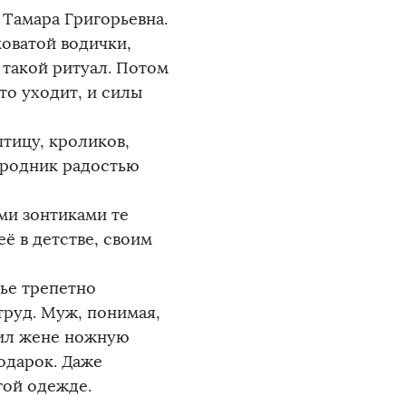
я Тамара Григорьевна.
оватой водички,
я такой ритуал. Потом
то уходит, и силы
птицу, кроликов,
 родник радостью
ми зонтиками те
ё в детстве, своим
ье трепетно
труд. Муж, понимая,
рил жене ножную
одарок. Даже
гой одежде.