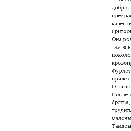
доброс
прекра
качеств
Григорь
Она ро
там всю
поколен
кровоп
Фурлет
привёз 
Ольгин
После 
братья,
трудил
маленьк
Тамары