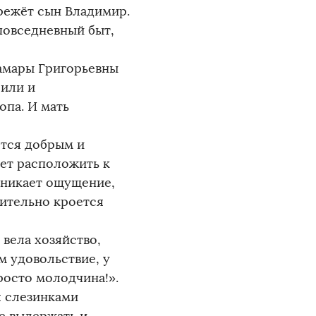
ережёт сын Владимир.
 повседневный быт,
Тамары Григорьевны
оили и
опа. И мать
ётся добрым и
еет расположить к
озникает ощущение,
вительно кроется
 вела хозяйство,
м удовольствие, у
просто молодчина!».
я слезинками