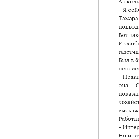
А сколь
- Я се
Тамара
подводи
Вот так
И особ
газетчи
Был в 
пенсие
- Прак
она. –
показа
хозяйс
выскажу
Работн
- Интер
Но и эт