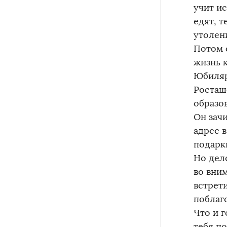
учит и
едят, т
утолен
Потом 
жизнь к
Юбиляр
Росташ
образо
Он зач
адрес в
подарк
Но дело
во вни
встрет
поблаг
Что и г
тебя п