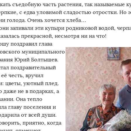
скать съедобную часть растения, так называемые к
ерпкие, с едва уловимой сладостью отростки. Но 
ии голода. Очень хочется хлеба…
они запивали эти купыри родниковой водой, черп
азалась прекрасной, несмотря ни на что!
шу поздравил глава
овского муниципального
вания Юрий Болтышев.
итал поздравительный
 её честь, вручил
и: цветы, уютный плед.
 даже не в подарках, а
мании. Она тепло
ила главу поселения и
одарила от всей души.
оворить, приятно, когда
омнят, отмечают