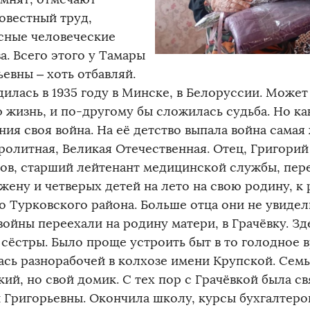
овестный труд,
сные человеческие
а. Всего этого у Тамары
евны – хоть отбавляй.
дилась в 1935 году в Минске, в Белоруссии. Может
 жизнь, и по-другому бы сложилась судьба. Но ка
ия своя война. На её детство выпала война самая
ролитная, Великая Отечественная. Отец, Григори
ов, старший лейтенант медицинской службы, пер
жену и четверых детей на лето на свою родину, к 
о Турковского района. Больше отца они не увидел
войны переехали на родину матери, в Грачёвку. З
 сёстры. Было проще устроить быт в то голодное 
ась разнорабочей в колхозе имени Крупской. Сем
ий, но свой домик. С тех пор с Грачёвкой была св
 Григорьевны. Окончила школу, курсы бухгалтеров