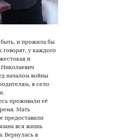
 быть, и прожила бы
к говорят, у каждого
 жестокая и
й Николаевич
ед началом войны
родителям, в село
и.
десь проживали её
время. Мать
ье предоставили
язана вся жизнь
. Вернулась в