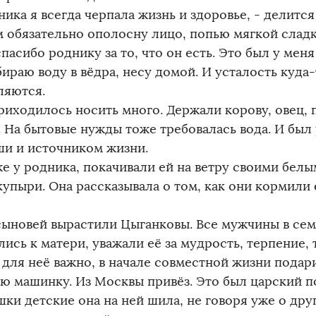
ника я всегда черпала жизнь и здоровье, - делитс
м обязательно ополосну лицо, попью мягкой сладк
пасибо роднику за то, что он есть. Это был у мен
ираю воду в вёдра, несу домой. И усталость куда-
ляются.
риходилось носить много. Держали корову, овец, 
. На бытовые нужды тоже требовалась вода. И был
ши и источником жизни.
же у родника, покачивали ей на ветру своими белы
упыри. Она рассказывала о том, как они кормили е
сыновей вырастили Цыганковы. Все мужчины в сем
ись к матери, уважали её за мудрость, терпение, 
о для неё важно, в начале совместной жизни пода
ю машинку. Из Москвы привёз. Это был царский п
шки детские она на ней шила, не говоря уже о дру