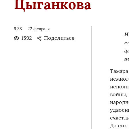
Цыганкова
9:38
22 февраля
И
1592
Поделиться
г
з
п
Тамара
немног
исполни
войны,
народн
удвоен
счастл
До сих 