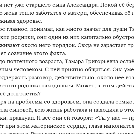
 и нет уже старшего сына Александра. Покой её б
о жена тепло заботятся о матери, обеспечивая её
живая здоровье.
ое главное, понимая, как много значат для души 
ские родники, они один из них капитально обустр
живают около него порядок. Сюда не зарастает тр
ет сознание этого факта.
до почтенного возраста, Тамара Григорьевна оста
вным человеком. С ней приятно общаться. Она ум
поддержать разговор, действительно, около неё в
чистого родника находишься. Может, в этом дейст
 её долголетия?
ря на проблемы со здоровьем, она создала семью,
ила сыновей, всю жизнь работала и находила в это
ки, правнуки. И все они ей говорят: «Ты у нас — 
ёт при этом материнское сердце, глаза наполнятс