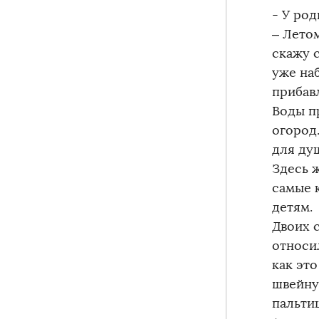
- У род
– Лето
скажу с
уже наб
прибав
Воды п
огород
для ду
Здесь 
самые к
детям.
Двоих 
относил
как эт
швейну
пальти