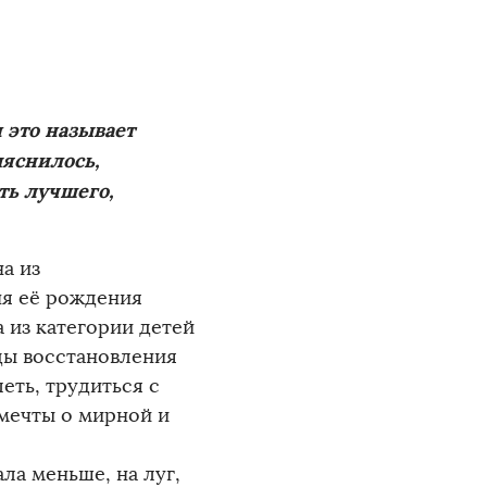
 это называет
ыяснилось,
ть лучшего,
а из
ня её рождения
а из категории детей
ды восстановления
еть, трудиться с
 мечты о мирной и
ала меньше, на луг,