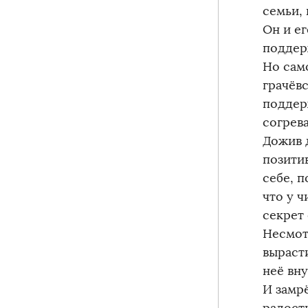
семьи,
Он и ег
поддер
Но сам
грачёв
поддер
согрева
Дожив 
позити
себе, 
что у 
секрет
Несмот
выраст
неё вну
И замр