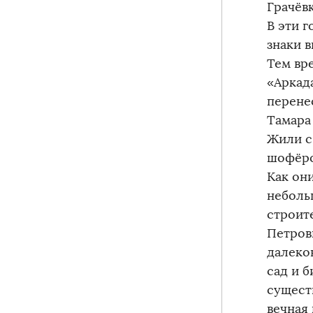
Грачёв
В эти 
знаки в
Тем вр
«Аркад
перене
Тамара
Жили с
шофёро
Как он
неболь
строит
Петрови
далеко
сад и б
сущест
вечная